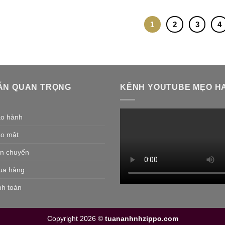
1
2
3
4
ẪN QUAN TRỌNG
KÊNH YOUTUBE MẸO HA
ảo hành
ảo mật
ận chuyển
ua hàng
nh toán
Copyright 2026 ©
tuananhnhzippo.com