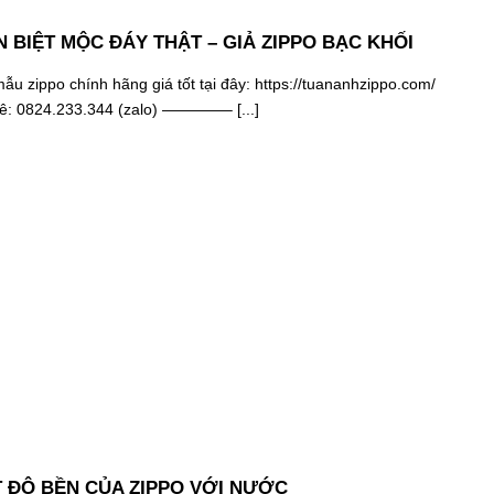
 BIỆT MỘC ĐÁY THẬT – GIẢ ZIPPO BẠC KHỐI
u zippo chính hãng giá tốt tại đây: https://tuananhzippo.com/
hê: 0824.233.344 (zalo) ————– [...]
 ĐỘ BỀN CỦA ZIPPO VỚI NƯỚC