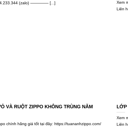
Xem mẫ
24.233.344 (zalo) ————– [...]
Liên 
 VỎ VÀ RUỘT ZIPPO KHÔNG TRÙNG NĂM
LỚP 
Xem mẫ
o chính hãng giá tốt tại đây: https://tuananhzippo.com/
Liên 