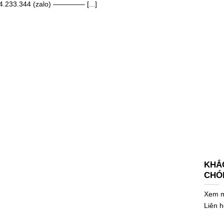
24.233.344 (zalo) ————– [...]
KHẮC
CHÓ
Xem mẫ
Liên 