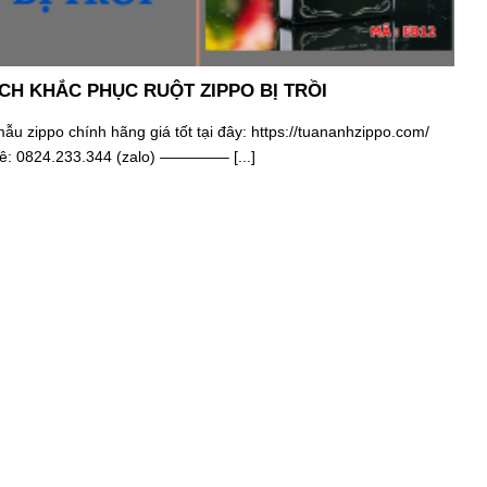
CH KHẮC PHỤC RUỘT ZIPPO BỊ TRỒI
u zippo chính hãng giá tốt tại đây: https://tuananhzippo.com/
hê: 0824.233.344 (zalo) ————– [...]