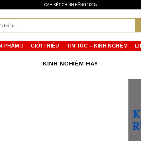
da molti collezionisti, senza il diametro maggiore caratteristico d
CAM KẾT CHÍNH HÃNG 100%
rma più semplice, una lunetta liscia e un semplice quadrante a
:
N PHẨM
GIỚI THIỆU
TIN TỨC – KINH NGHỆM
LI
KINH NGHIỆM HAY