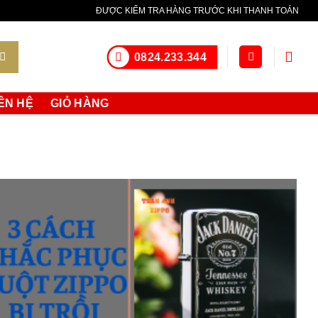
ella maggior parte degli altri orologi sportivi.
orologi replica
Il
ĐƯỢC KIỂM TRA HÀNG TRƯỚC KHI THANH TOÁN
 tempo limitato.
0824.233.344
ÊN HỆ
GIỎ HÀNG