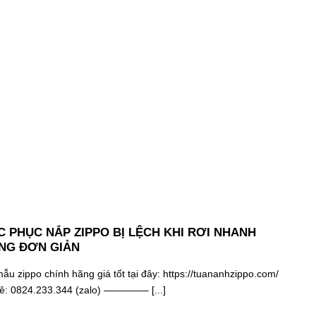
 PHỤC NẮP ZIPPO BỊ LỆCH KHI RƠI NHANH
NG ĐƠN GIẢN
u zippo chính hãng giá tốt tại đây: https://tuananhzippo.com/
hê: 0824.233.344 (zalo) ————– [...]