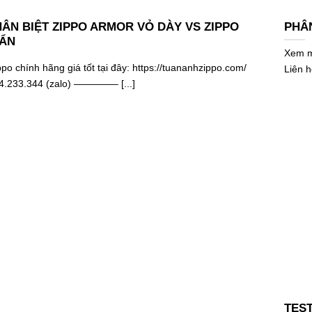
HÂN BIỆT ZIPPO ARMOR VỎ DÀY VS ZIPPO
PHÂN
UẨN
Xem mẫ
o chính hãng giá tốt tại đây: https://tuananhzippo.com/
Liên 
24.233.344 (zalo) ————– [...]
TEST