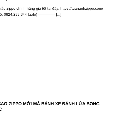
u zippo chính hãng giá tốt tại đây: https://tuananhzippo.com/
hê: 0824.233.344 (zalo) ————– [...]
SAO ZIPPO MỚI MÀ BÁNH XE ĐÁNH LỬA BONG
C