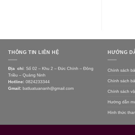
THÔNG TIN LIÊN HỆ
HƯỚNG D
Địa chỉ
: Số 02 – Khu 2 – Đức Chính – Đông
Chính sách b
Triều – Quảng Ninh
Chính sách b
Hotline:
0824233344
Gmail:
batluatuananh@gmail.com
Chính sách v
Hướng dẫn m
Hình thức tha