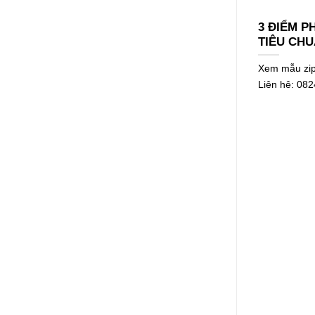
NƯỚC
3 ĐIỂM P
TIÊU CH
Xem mẫu zipp
Liên hê: 08