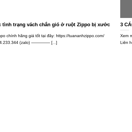
 tình trạng vách chắn gió ở ruột Zippo bị xước
3 CÁ
o chính hãng giá tốt tại đây: https://tuananhzippo.com/
Xem mẫ
24.233.344 (zalo) ————– [...]
Liên 