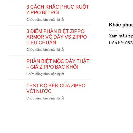
phục
3 CÁCH KHẮC PHỤC RUỘT
tình
ZIPPO BỊ TRỒI
trạng
ở
Chức năng bình luận bị tắt
vách
Khắc phục
3
chắn
CÁCH
gió
3 ĐIỂM PHÂN BIỆT ZIPPO
KHẮC
ở
Xem mẫu zipp
ARMOR VỎ DÀY VS ZIPPO
PHỤC
ruột
TIÊU CHUẨN
Liên hê: 08
RUỘT
Zippo
ở
Chức năng bình luận bị tắt
ZIPPO
bị
3
BỊ
xước
ĐIỂM
TRỒI
PHÂN BIỆT MỘC ĐÁY THẬT
PHÂN
– GIẢ ZIPPO BẠC KHỐI
BIỆT
ở
Chức năng bình luận bị tắt
ZIPPO
PHÂN
ARMOR
BIỆT
VỎ
TEST ĐỘ BỀN CỦA ZIPPO
MỘC
DÀY
VỚI NƯỚC
ĐÁY
VS
ở
Chức năng bình luận bị tắt
THẬT
ZIPPO
TEST
–
TIÊU
ĐỘ
GIẢ
CHUẨN
BỀN
ZIPPO
CỦA
BẠC
ZIPPO
KHỐI
VỚI