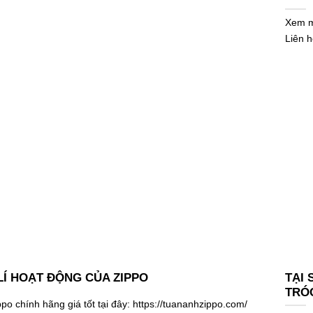
Xem mẫ
Liên 
Í HOẠT ĐỘNG CỦA ZIPPO
TẠI 
TRÓ
o chính hãng giá tốt tại đây: https://tuananhzippo.com/