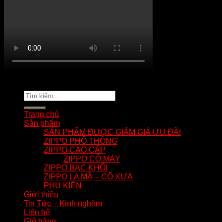
Copyright 2026 ©
tuananhnhzippo.com
Tìm
kiếm:
Trang chủ
Sản phẩm
SẢN PHẨM ĐƯỢC GIẢM GIÁ ƯU ĐÃI
ZIPPO PHỔ THÔNG
ZIPPO CAO CẤP
ZIPPO CỖ MÁY
ZIPPO BẠC KHỐI
ZIPPO LA MÃ – CỔ XƯA
PHỤ KIỆN
Giới thiệu
Tin Tức – Kinh nghệm
Liên hệ
Giỏ hàng