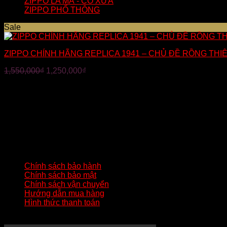
ZIPPO LA MÃ - CỔ XƯA
ZIPPO PHỔ THÔNG
Sale
ZIPPO CHÍNH HÃNG REPLICA 1941 – CHỦ ĐỀ RỒNG THI
1,550,000
₫
1,250,000
₫
THÔNG TIN LIÊN HỆ
Địa chỉ
: Số 02 – Khu 2 – Đức Chính – Đông Triều – Quảng N
Hotline:
0824233344
Gmail:
batluatuananh@gmail.com
HƯỚNG DẪN QUAN TRỌNG
Chính sách bảo hành
Chính sách bảo mật
Chính sách vận chuyển
Hướng dẫn mua hàng
Hình thức thanh toán
KÊNH YOUTUBE MẸO HAY ZIPPO