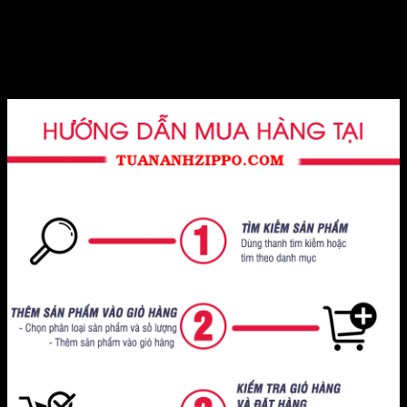
Kết hợp giữa vỏ dày bền bỉ và hình ảnh đầu lâu độc đáo, cây
Zippo Armor vỏ dày khắc 1 mặt đầu lâu thời gian không chỉ
là một dụng cụ hữu ích mà còn là một tác phẩm nghệ thuật
tinh tế, thể hiện sự cá nhân và phong cách của chủ nhân.