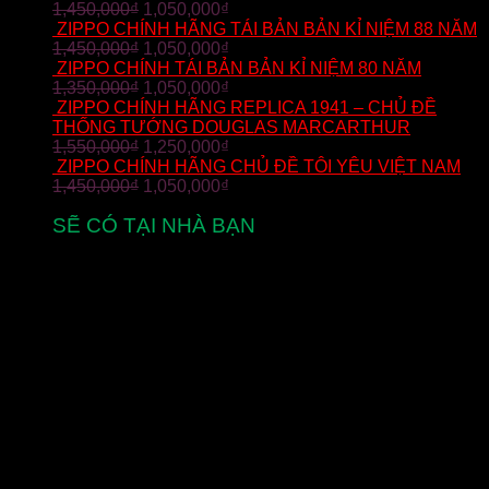
1,450,000
₫
1,050,000
₫
ZIPPO CHÍNH HÃNG TÁI BẢN BẢN KỈ NIỆM 88 NĂM
1,450,000
₫
1,050,000
₫
ZIPPO CHÍNH TÁI BẢN BẢN KỈ NIỆM 80 NĂM
1,350,000
₫
1,050,000
₫
ZIPPO CHÍNH HÃNG REPLICA 1941 – CHỦ ĐỀ
THỐNG TƯỚNG DOUGLAS MARCARTHUR
1,550,000
₫
1,250,000
₫
ZIPPO CHÍNH HÃNG CHỦ ĐỀ TÔI YÊU VIỆT NAM
1,450,000
₫
1,050,000
₫
SẼ CÓ TẠI NHÀ BẠN
từ 2-5 ngày làm việc
MIỄN PHÍ VẬN CHUYỂN
cho đơn hàng zippo trên toàn quốc