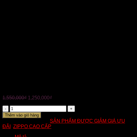
năm sản xuất phụ thuộc vào thời điểm đặt hàng)
————-
✅ Tình trạng: Mới 100%
✅ Xuất xứ: USA
✅ Bảo hành trọn đời
✅ Nhận hàng kiểm tra hàng trước khi thanh toán
——————-
?Tuấn Anh chuyên các mẫu bật lửa Zippo chất lượng cao
cấp, chính hãng 100%. Đa dạng mẫu mã mang đến nhiều
lựa chọn tuyệt vời dành cho Quý Khách.
—————————–
☎ Hotline: 0824.233.344
ZIPPO MỸ CHÍNH HÃNG – ARMOR ĐẦU LÂU PHỦ THỦY
THỜI GIAN
1,550,000
₫
1,250,000
₫
Số
lượng
Thêm vào giỏ hàng
Mã:
am03
Danh mục:
SẢN PHẨM ĐƯỢC GIẢM GIÁ ƯU
ĐÃI
,
ZIPPO CAO CẤP
Mô tả