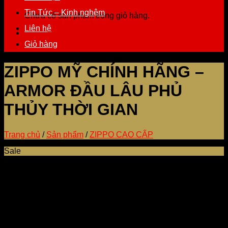
Tin Tức – Kinh nghệm
Chưa có sản phẩm trong giỏ hàng.
Liên hệ
Giỏ hàng
ZIPPO MỸ CHÍNH HÃNG –
ARMOR ĐẦU LÂU PHỦ
THỦY THỜI GIAN
Trang chủ
/
Sản phẩm
/
ZIPPO CAO CẤP
Sale