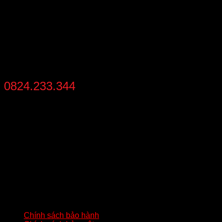
THANH TOÁN
thanh toán khi nhận hàng
HỖ TRỢ MUA NHANH
0824.233.344
từ 8:30 - 21:30 mỗi ngày
THÔNG TIN LIÊN HỆ
Địa chỉ
: Số 02 – Khu 2 – Đức Chính – Đông Triều – Quảng
Ninh
Hotline:
0824233344
Gmail:
batluatuananh@gmail.com
HƯỚNG DẪN QUAN TRỌNG
Chính sách bảo hành