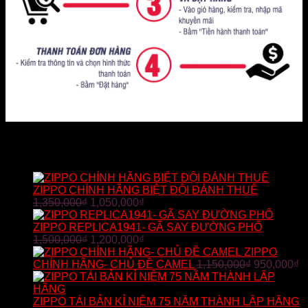
SẢN PHẨM BÁN CHẠY
ZIPPO CHÍNH HÃNG BIỆT ĐỘI ĐÁNH THUÊ
1,350,000
₫
1,050,000
₫
ZIPPO REPLICA1941- GÃ SAY ĐƯỜNG PHỐ
1,500,000
₫
1,200,000
₫
ZIPPO
CHÍNH HÃNG- CHỦ ĐỀ CAMEL
1,150,000
₫
950,000
₫
ZIPPO TÁI BẢN KỈ NIỆM 75 NĂM THÀNH LẬP HÃNG