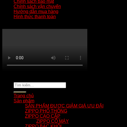
Chính sách bảo mật
Chính sách vận chuyển
Hướng dẫn mua hàng
Hình thức thanh toán
KÊNH YOUTUBE MẸO HAY ZIPPO
Copyright 2026 ©
tuananhnhzippo.com
Tìm
kiếm:
Trang chủ
Sản phẩm
SẢN PHẨM ĐƯỢC GIẢM GIÁ ƯU ĐÃI
ZIPPO PHỔ THÔNG
ZIPPO CAO CẤP
ZIPPO CỖ MÁY
ZIPPO BẠC KHỐI