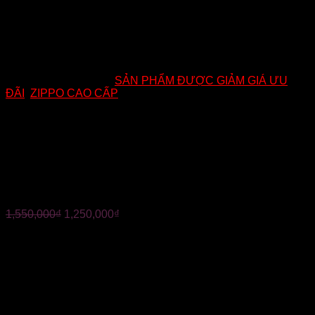
Mã:
am03
Danh mục:
SẢN PHẨM ĐƯỢC GIẢM GIÁ ƯU
ĐÃI
,
ZIPPO CAO CẤP
ZIPPO MỸ CHÍNH HÃNG –
ARMOR ĐẦU LÂU PHỦ
THỦY THỜI GIAN
1,550,000
₫
1,250,000
₫
?Mã :AM03
?ZIPPO MỸ CHÍNH HÃNG – ARMOR ĐẦU LÂU PHỦ THỦY
THỜI GIAN
? Màu sắc: vàng đồng
?Chất liệu: Vỏ dày đồng nguyên khối .Ruột thép chuyên
dụng xi vàng.
?âm thay rất hay, vỏ ruột trùng năm. Hàng chính hãng Mỹ(