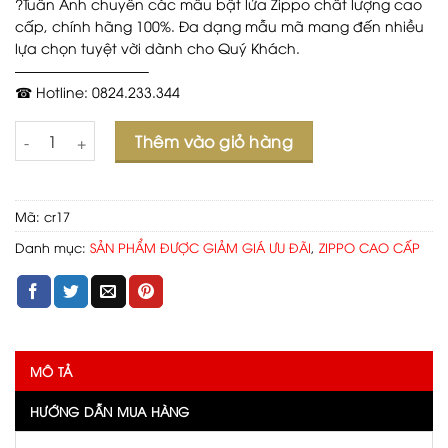
?Tuấn Anh chuyên các mẫu bật lửa Zippo chất lượng cao
cấp, chính hãng 100%. Đa dạng mẫu mã mang đến nhiều
lựa chọn tuyệt vời dành cho Quý Khách.
—————————–
☎ Hotline: 0824.233.344
Số lượng
Thêm vào giỏ hàng
Mã:
cr17
Danh mục:
SẢN PHẨM ĐƯỢC GIẢM GIÁ ƯU ĐÃI
,
ZIPPO CAO CẤP
MÔ TẢ
HƯỚNG DẪN MUA HÀNG