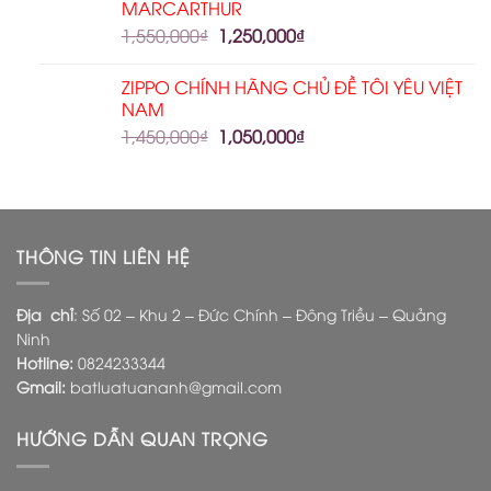
MARCARTHUR
1,550,000
₫
1,250,000
₫
ZIPPO CHÍNH HÃNG CHỦ ĐỀ TÔI YÊU VIỆT
NAM
1,450,000
₫
1,050,000
₫
THÔNG TIN LIÊN HỆ
Địa chỉ
: Số 02 – Khu 2 – Đức Chính – Đông Triều – Quảng
Ninh
Hotline:
0824233344
Gmail:
batluatuananh@gmail.com
HƯỚNG DẪN QUAN TRỌNG