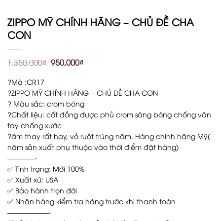
ZIPPO MỸ CHÍNH HÃNG – CHỦ ĐỀ CHA
CON
1,350,000
₫
950,000
₫
?Mã :CR17
?ZIPPO MỸ CHÍNH HÃNG – CHỦ ĐỀ CHA CON
? Màu sắc: crom bóng
?Chất liệu: cốt đồng được phủ crom sáng bóng chống vân
tay chống xước
?âm thay rất hay, vỏ ruột trùng năm. Hàng chính hãng Mỹ(
năm sản xuất phụ thuộc vào thời điểm đặt hàng)
————-
✅ Tình trạng: Mới 100%
✅ Xuất xứ: USA
✅ Bảo hành trọn đời
✅ Nhận hàng kiểm tra hàng trước khi thanh toán
——————-