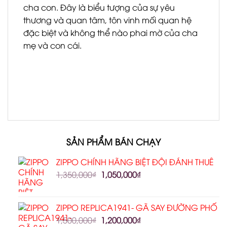
cha con. Đây là biểu tượng của sự yêu
thương và quan tâm, tôn vinh mối quan hệ
đặc biệt và không thể nào phai mờ của cha
mẹ và con cái.
SẢN PHẨM BÁN CHẠY
ZIPPO CHÍNH HÃNG BIỆT ĐỘI ĐÁNH THUÊ
1,350,000
₫
1,050,000
₫
ZIPPO REPLICA1941- GÃ SAY ĐƯỜNG PHỐ
1,500,000
₫
1,200,000
₫