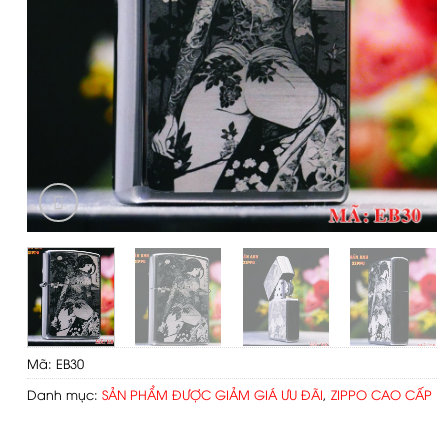
Mã:
EB30
Danh mục:
SẢN PHẨM ĐƯỢC GIẢM GIÁ ƯU ĐÃI
,
ZIPPO CAO CẤP