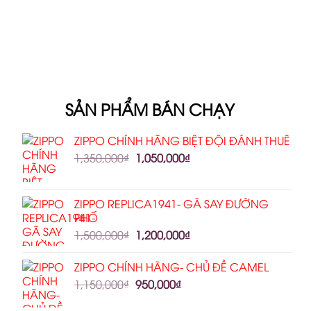
SẢN PHẨM BÁN CHẠY
ZIPPO CHÍNH HÃNG BIỆT ĐỘI ĐÁNH THUÊ
1,350,000
₫
1,050,000
₫
ZIPPO REPLICA1941- GÃ SAY ĐƯỜNG
PHỐ
1,500,000
₫
1,200,000
₫
ZIPPO CHÍNH HÃNG- CHỦ ĐỀ CAMEL
1,150,000
₫
950,000
₫