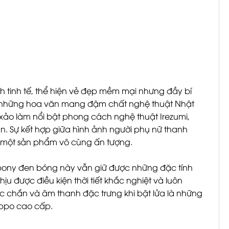
 tinh tế, thể hiện vẻ đẹp mềm mại nhưng đầy bí
m những hoa văn mang đậm chất nghệ thuật Nhật
h xảo làm nổi bật phong cách nghệ thuật Irezumi,
n. Sự kết hợp giữa hình ảnh người phụ nữ thanh
n một sản phẩm vô cùng ấn tượng.
bony đen bóng này vẫn giữ được những đặc tính
u được điều kiện thời tiết khắc nghiệt và luôn
c chắn và âm thanh đặc trưng khi bật lửa là những
ippo cao cấp.