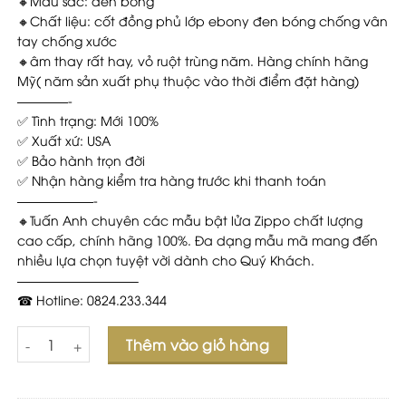
🔸Màu sắc: đen bóng
🔸Chất liệu: cốt đồng phủ lớp ebony đen bóng chống vân
tay chống xước
🔸âm thay rất hay, vỏ ruột trùng năm. Hàng chính hãng
Mỹ( năm sản xuất phụ thuộc vào thời điểm đặt hàng)
————-
✅ Tình trạng: Mới 100%
✅ Xuất xứ: USA
✅ Bảo hành trọn đời
✅ Nhận hàng kiểm tra hàng trước khi thanh toán
——————-
🔸Tuấn Anh chuyên các mẫu bật lửa Zippo chất lượng
cao cấp, chính hãng 100%. Đa dạng mẫu mã mang đến
nhiều lựa chọn tuyệt vời dành cho Quý Khách.
—————————–
☎ Hotline: 0824.233.344
Số lượng
Thêm vào giỏ hàng