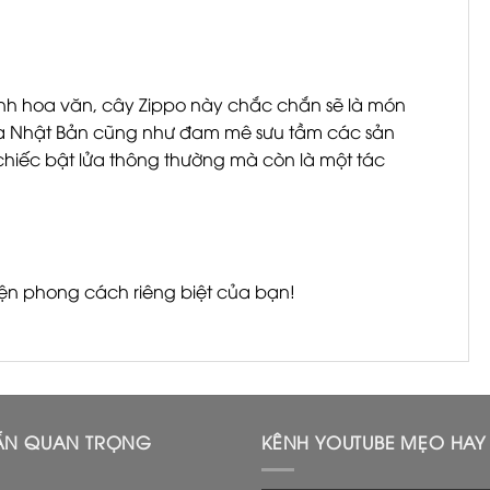
nh hoa văn, cây Zippo này chắc chắn sẽ là món
óa Nhật Bản cũng như đam mê sưu tầm các sản
hiếc bật lửa thông thường mà còn là một tác
ện phong cách riêng biệt của bạn!
ẪN QUAN TRỌNG
KÊNH YOUTUBE MẸO HAY 