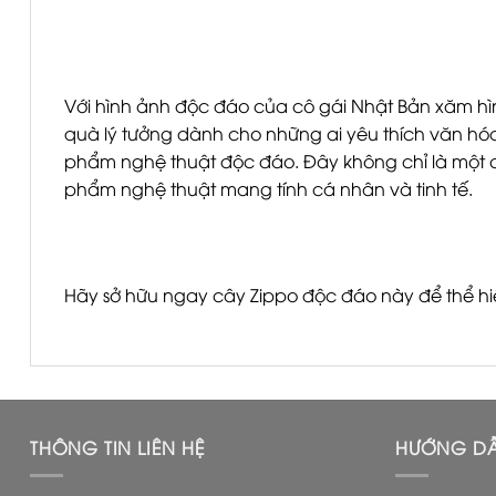
Với hình ảnh độc đáo của cô gái Nhật Bản xăm hì
quà lý tưởng dành cho những ai yêu thích văn h
phẩm nghệ thuật độc đáo. Đây không chỉ là một c
phẩm nghệ thuật mang tính cá nhân và tinh tế.
Hãy sở hữu ngay cây Zippo độc đáo này để thể hi
THÔNG TIN LIÊN HỆ
HƯỚNG D