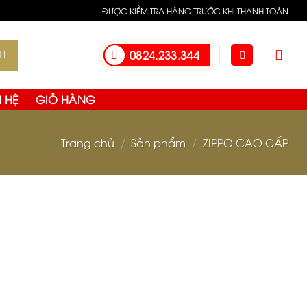
eristico della maggior parte degli altri orologi
ĐƯỢC KIỂM TRA HÀNG TRƯỚC KHI THANH TOÁN
a liscia e un semplice quadrante a tempo limitato.
0824.233.344
N HỆ
GIỎ HÀNG
Trang chủ
/
Sản phẩm
/
ZIPPO CAO CẤP