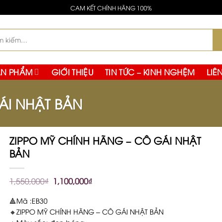
cata da molti collezionisti, senza il diametro maggiore caratt
CAM KẾT CHÍNH HÃNG 100%
ltra buona scelta, con una forma più semplice, una lunett
:
ẢN PHẨM
GIỚI THIỆU
TIN TỨC – KINH NGHỆM
LIÊ
ÁI NHẬT BẢN
ZIPPO MỸ CHÍNH HÃNG – CÔ GÁI NHẬT
BẢN
1,550,000
₫
1,100,000
₫
🔺Mã :EB30
🔸ZIPPO MỸ CHÍNH HÃNG – CÔ GÁI NHẬT BẢN