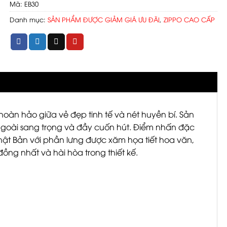
Mã:
EB30
Danh mục:
SẢN PHẨM ĐƯỢC GIẢM GIÁ ƯU ĐÃI
,
ZIPPO CAO CẤP
oàn hảo giữa vẻ đẹp tinh tế và nét huyền bí. Sản
ngoài sang trọng và đầy cuốn hút. Điểm nhấn đặc
Nhật Bản với phần lưng được xăm họa tiết hoa văn,
ồng nhất và hài hòa trong thiết kế.