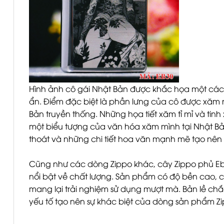
Hình ảnh cô gái Nhật Bản được khắc họa một cách
ẩn. Điểm đặc biệt là phần lưng của cô được xă
Bản truyền thống. Những họa tiết xăm tỉ mỉ và tin
một biểu tượng của văn hóa xăm mình tại Nhật Bả
thoát và những chi tiết hoa văn mạnh mẽ tạo nê
Cũng như các dòng Zippo khác, cây Zippo phủ E
nổi bật về chất lượng. Sản phẩm có độ bền cao, chị
mang lại trải nghiệm sử dụng mượt mà. Bản lề chắ
yếu tố tạo nên sự khác biệt của dòng sản phẩm Z