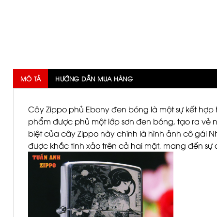
MÔ TẢ
HƯỚNG DẪN MUA HÀNG
Cây Zippo phủ Ebony đen bóng là một sự kết hợp h
phẩm được phủ một lớp sơn đen bóng, tạo ra vẻ 
biệt của cây Zippo này chính là hình ảnh cô gái 
được khắc tinh xảo trên cả hai mặt, mang đến sự đ