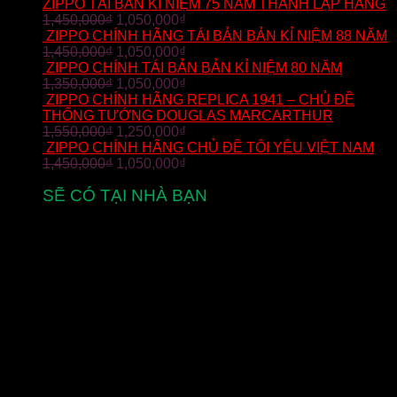
ZIPPO TÁI BẢN KỈ NIỆM 75 NĂM THÀNH LẬP HÃNG
1,450,000
₫
1,050,000
₫
ZIPPO CHÍNH HÃNG TÁI BẢN BẢN KỈ NIỆM 88 NĂM
1,450,000
₫
1,050,000
₫
ZIPPO CHÍNH TÁI BẢN BẢN KỈ NIỆM 80 NĂM
1,350,000
₫
1,050,000
₫
ZIPPO CHÍNH HÃNG REPLICA 1941 – CHỦ ĐỀ
THỐNG TƯỚNG DOUGLAS MARCARTHUR
1,550,000
₫
1,250,000
₫
ZIPPO CHÍNH HÃNG CHỦ ĐỀ TÔI YÊU VIỆT NAM
1,450,000
₫
1,050,000
₫
SẼ CÓ TẠI NHÀ BẠN
từ 2-5 ngày làm việc
MIỄN PHÍ VẬN CHUYỂN
cho đơn hàng zippo trên toàn quốc