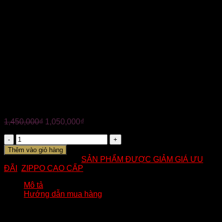
✅ Xuất xứ: USA
✅ Bảo hành trọn đời
✅ Nhận hàng kiểm tra hàng trước khi thanh toán
——————-
?Tuấn Anh chuyên các mẫu bật lửa Zippo chất lượng cao
cấp, chính hãng 100%. Đa dạng mẫu mã mang đến nhiều
lựa chọn tuyệt vời dành cho Quý Khách.
—————————–
☎ Hotline: 0824.233.344
ZIPPO MỸ CHÍNH HÃNG -ĐẤU SĨ HỔ HOA VĂN
1,450,000
₫
1,050,000
₫
Số
lượng
Thêm vào giỏ hàng
Mã:
DK41
Danh mục:
SẢN PHẨM ĐƯỢC GIẢM GIÁ ƯU
ĐÃI
,
ZIPPO CAO CẤP
Mô tả
Hướng dẫn mua hàng
Cây zippo đồng nguyên khối được khắc một mặt với hình
ảnh của một lực sĩ hổ và hoa văn là một sản phẩm thú vị