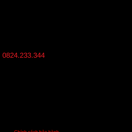
THANH TOÁN
thanh toán khi nhận hàng
HỖ TRỢ MUA NHANH
0824.233.344
từ 8:30 - 21:30 mỗi ngày
THÔNG TIN LIÊN HỆ
Địa chỉ
: Số 02 – Khu 2 – Đức Chính – Đông Triều – Quảng
Ninh
Hotline:
0824233344
Gmail:
batluatuananh@gmail.com
HƯỚNG DẪN QUAN TRỌNG