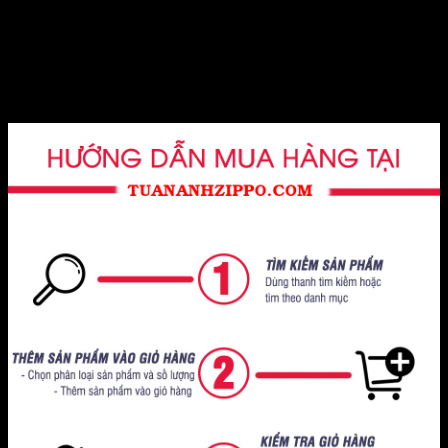
Trong thế giới của các người yêu thích sưu tập hoặc đam mê
nghệ thuật, cây zippo đồng nguyên khối được khắc một mặt
lực sĩ hổ hoa văn không chỉ là một vật phẩm tiện ích mà còn
là một biểu tượng của phong cách và cá tính.