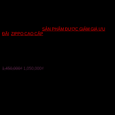
Mã:
DK41
Danh mục:
SẢN PHẨM ĐƯỢC GIẢM GIÁ ƯU
ĐÃI
,
ZIPPO CAO CẤP
ZIPPO MỸ CHÍNH HÃNG
-ĐẤU SĨ HỔ HOA VĂN
1,450,000
₫
1,050,000
₫
?Mã :DK41
?ZIPPO MỸ CHÍNH HÃNG -ĐẤU SĨ HỔ HOA VĂN
? Màu sắc: vàng đồng
?Chất liệu: Vỏ đồng nguyên khối .Ruột thép chuyên dụng xi
vàng.
?âm thay rất hay, vỏ ruột trùng năm. Hàng chính hãng Mỹ(
năm sản xuất phụ thuộc vào thời điểm đặt hàng)
————-
✅ Tình trạng: Mới 100%