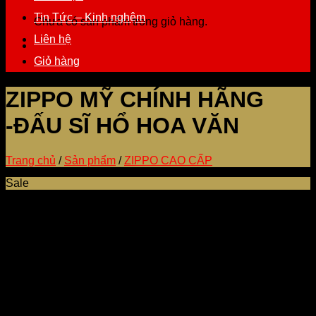
Tin Tức – Kinh nghệm
Chưa có sản phẩm trong giỏ hàng.
Liên hệ
Giỏ hàng
ZIPPO MỸ CHÍNH HÃNG
-ĐẤU SĨ HỔ HOA VĂN
Trang chủ
/
Sản phẩm
/
ZIPPO CAO CẤP
Sale