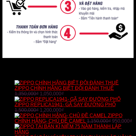
SẢN PHẨM BÁN CHẠY
ZIPPO CHÍNH HÃNG BIỆT ĐỘI ĐÁNH THUÊ
1,350,000
₫
1,050,000
₫
ZIPPO REPLICA1941- GÃ SAY ĐƯỜNG PHỐ
1,500,000
₫
1,200,000
₫
ZIPPO
CHÍNH HÃNG- CHỦ ĐỀ CAMEL
1,150,000
₫
950,000
₫