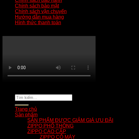
Chính sách bảo hành
Chính sách bảo mật
Chính sách vận chuyển
Hướng dẫn mua hàng
Hình thức thanh toán
KÊNH YOUTUBE MẸO HAY ZIPPO
Copyright 2026 ©
tuananhnhzippo.com
Tìm
kiếm:
Trang chủ
Sản phẩm
SẢN PHẨM ĐƯỢC GIẢM GIÁ ƯU ĐÃI
ZIPPO PHỔ THÔNG
ZIPPO CAO CẤP
ZIPPO CỖ MÁY