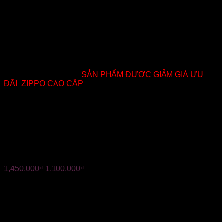
Mã:
DK21
Danh mục:
SẢN PHẨM ĐƯỢC GIẢM GIÁ ƯU
ĐÃI
,
ZIPPO CAO CẤP
ZIPPO MỸ CHÍNH HÃNG-
HAREY DA.VIDSON TỨ QUÝ
9
1,450,000
₫
1,100,000
₫
?Mã : DK20
?ZIPPO MỸ CHÍNH HÃNG- HAREY DA.VIDSON TỨ QUÝ 9
?chất liệu đồng KhỐI họa tiết khác 2 mặt trước sau
?Âm hay, vỏ ruột trùng năm. Hàng chính hãng Mỹ( năm sản
xuất phụ thuộc vào thời điểm đặt hàng)