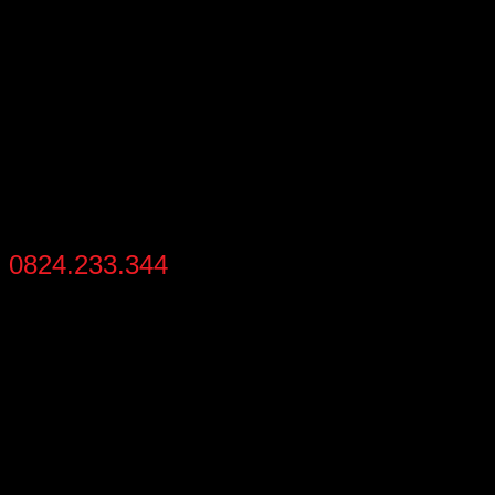
THANH TOÁN
thanh toán khi nhận hàng
HỖ TRỢ MUA NHANH
0824.233.344
từ 8:30 - 21:30 mỗi ngày
THÔNG TIN LIÊN HỆ
Địa chỉ
: Số 02 – Khu 2 – Đức Chính – Đông Triều – Quảng
Ninh
Hotline:
0824233344
Gmail:
batluatuananh@gmail.com