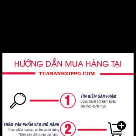
Ngoài ra, việc khắc hình mèo thành hổ cũng thể hiện sự kỳ
diệu của nghệ thuật và sức mạnh của trí tưởng tượng. Đây
không chỉ là một chiếc bật lửa, mà là một tác phẩm nghệ
thuật đầy ý nghĩa, kể câu chuyện về sự biến đổi và sức
mạnh của tâm hồn.