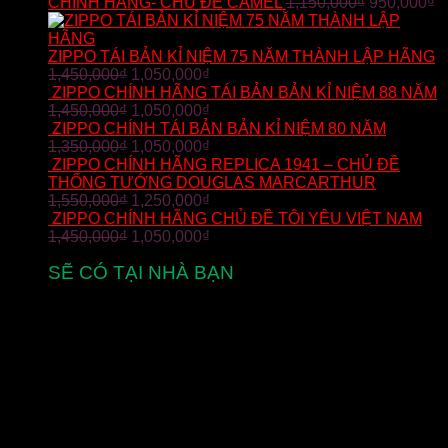
CHÍNH HÃNG- CHỦ ĐỀ CAMEL
1,150,000
₫
950,000
₫
ZIPPO TÁI BẢN KỈ NIỆM 75 NĂM THÀNH LẬP HÃNG
1,450,000
₫
1,050,000
₫
ZIPPO CHÍNH HÃNG TÁI BẢN BẢN KỈ NIỆM 88 NĂM
1,450,000
₫
1,050,000
₫
ZIPPO CHÍNH TÁI BẢN BẢN KỈ NIỆM 80 NĂM
1,350,000
₫
1,050,000
₫
ZIPPO CHÍNH HÃNG REPLICA 1941 – CHỦ ĐỀ
THỐNG TƯỚNG DOUGLAS MARCARTHUR
1,550,000
₫
1,250,000
₫
ZIPPO CHÍNH HÃNG CHỦ ĐỀ TÔI YÊU VIỆT NAM
1,450,000
₫
1,050,000
₫
SẼ CÓ TẠI NHÀ BẠN
từ 2-5 ngày làm việc
MIỄN PHÍ VẬN CHUYỂN
cho đơn hàng zippo trên toàn quốc