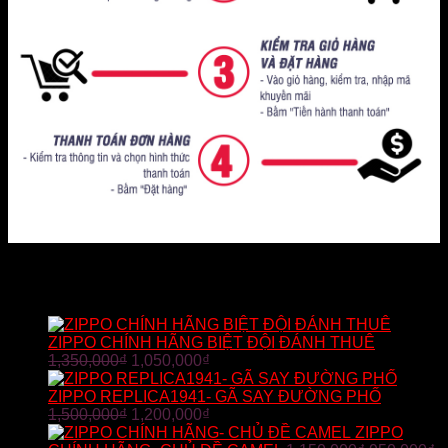
SẢN PHẨM BÁN CHẠY
ZIPPO CHÍNH HÃNG BIỆT ĐỘI ĐÁNH THUÊ
1,350,000
₫
1,050,000
₫
ZIPPO REPLICA1941- GÃ SAY ĐƯỜNG PHỐ
1,500,000
₫
1,200,000
₫
ZIPPO