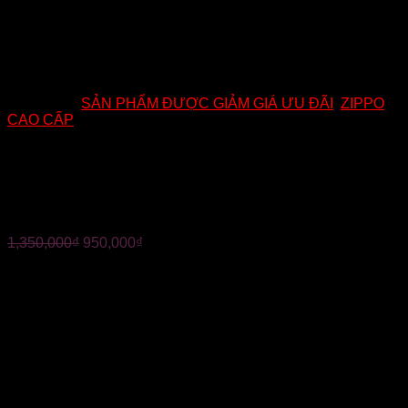
Danh mục:
SẢN PHẨM ĐƯỢC GIẢM GIÁ ƯU ĐÃI
,
ZIPPO
CAO CẤP
ZIPPO MỸ CHÍNH HÃNG –
MÈO HỔ
1,350,000
₫
950,000
₫
?Mã :CR10
?ZIPPO MỸ CHÍNH HÃNG – MÈO HỔ
? Màu sắc: CROM BÓNG
?Chất liệu:cốt đồng, phủ crom. Họa tiết khắc 1 mặt sắc nét
?âm thay rất hay, vỏ ruột trùng năm. Hàng chính hãng Mỹ(
năm sản xuất phụ thuộc vào thời điểm đặt hàng)
————-
✅ Tình trạng: Mới 100%
✅ Xuất xứ: USA