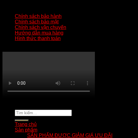
HƯỚNG DẪN QUAN TRỌNG
Chính sách bảo hành
Chính sách bảo mật
Chính sách vận chuyển
Hướng dẫn mua hàng
Hình thức thanh toán
KÊNH YOUTUBE MẸO HAY ZIPPO
Copyright 2026 ©
tuananhnhzippo.com
Tìm
kiếm:
Trang chủ
Sản phẩm
SẢN PHẨM ĐƯỢC GIẢM GIÁ ƯU ĐÃI