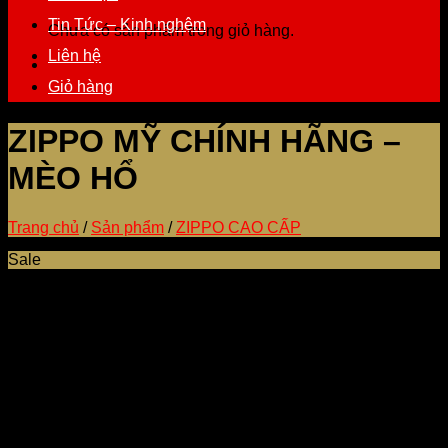
Tin Tức – Kinh nghệm
Chưa có sản phẩm trong giỏ hàng.
Liên hệ
Giỏ hàng
ZIPPO MỸ CHÍNH HÃNG –
MÈO HỔ
Trang chủ
/
Sản phẩm
/
ZIPPO CAO CẤP
Sale