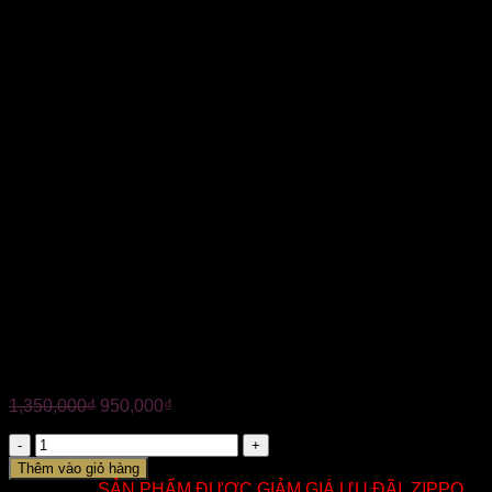
✅ Bảo hành trọn đời
✅ Nhận hàng kiểm tra hàng trước khi thanh toán
——————-
?Tuấn Anh chuyên các mẫu bật lửa Zippo chất lượng cao
cấp, chính hãng 100%. Đa dạng mẫu mã mang đến nhiều
lựa chọn tuyệt vời dành cho Quý Khách.
—————————–
☎ Hotline: 0824.233.344
ZIPPO TUẤN ANH với nhiều năm kinh nghiệm chuyên dòng
ZIP CHÍNH HÃ.NG. Chúng tôi cam kết về chất lượng cũng
chế độ chăm sóc khách hàng và bảo hành trên mọi miền tổ
quốc.
Chúng tôi rất vinh hạnh được phục vụ QUÝ KHÁCH.
KÍNH CHÚC QUÝ KHÁCH CÓ ĐƯỢC SẢN PHẨM ƯNG Ý.
XIN CẢM ƠN
ZIPPO MỸ CHÍNH HÃNG – MÈO HỔ
1,350,000
₫
950,000
₫
Số
lượng
Thêm vào giỏ hàng
Danh mục:
SẢN PHẨM ĐƯỢC GIẢM GIÁ ƯU ĐÃI
,
ZIPPO