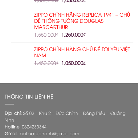
1,350,000
₫
1,050,000
₫
ZIPPO CHÍNH HÃNG REPLICA 1941 – CHỦ
ĐỀ THỐNG TƯỚNG DOUGLAS
MARCARTHUR
1,550,000
₫
1,250,000
₫
ZIPPO CHÍNH HÃNG CHỦ ĐỀ TÔI YÊU VIỆT
NAM
1,450,000
₫
1,050,000
₫
THÔNG TIN LIÊN HỆ
Địa chỉ
: Số 02 – Khu 2 – Đức Chính – Đông Triều – Quảng
Ninh
Hotline:
0824233344
Gmail:
batluatuananh@gmail.com