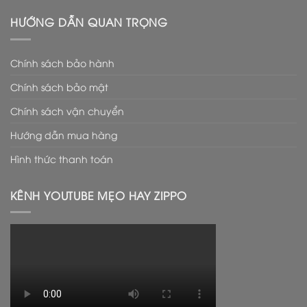
HƯỚNG DẪN QUAN TRỌNG
Chính sách bảo hành
Chính sách bảo mật
Chính sách vận chuyển
Hướng dẫn mua hàng
Hình thức thanh toán
KÊNH YOUTUBE MẸO HAY ZIPPO