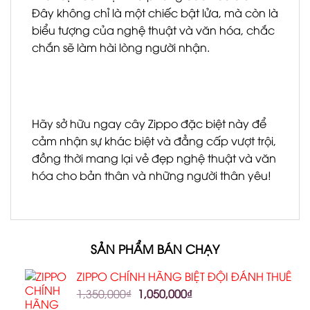
Đây không chỉ là một chiếc bật lửa, mà còn là
biểu tượng của nghệ thuật và văn hóa, chắc
chắn sẽ làm hài lòng người nhận.
Hãy sở hữu ngay cây Zippo đặc biệt này để
cảm nhận sự khác biệt và đẳng cấp vượt trội,
đồng thời mang lại vẻ đẹp nghệ thuật và văn
hóa cho bản thân và những người thân yêu!
SẢN PHẨM BÁN CHẠY
ZIPPO CHÍNH HÃNG BIỆT ĐỘI ĐÁNH THUÊ
1,350,000
₫
1,050,000
₫