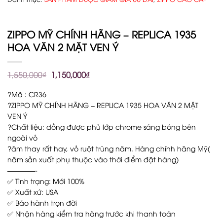
ZIPPO MỸ CHÍNH HÃNG – REPLICA 1935
HOA VĂN 2 MẶT VEN Ý
1,550,000
₫
1,150,000
₫
?Mã : CR36
?ZIPPO MỸ CHÍNH HÃNG – REPLICA 1935 HOA VĂN 2 MẶT
VEN Ý
?Chất liệu: dồng được phủ lớp chrome sáng bóng bên
ngoài vỏ
?âm thay rất hay, vỏ ruột trùng năm. Hàng chính hãng Mỹ(
năm sản xuất phụ thuộc vào thời điểm đặt hàng)
————-
✅ Tình trạng: Mới 100%
✅ Xuất xứ: USA
✅ Bảo hành trọn đời
✅ Nhận hàng kiểm tra hàng trước khi thanh toán