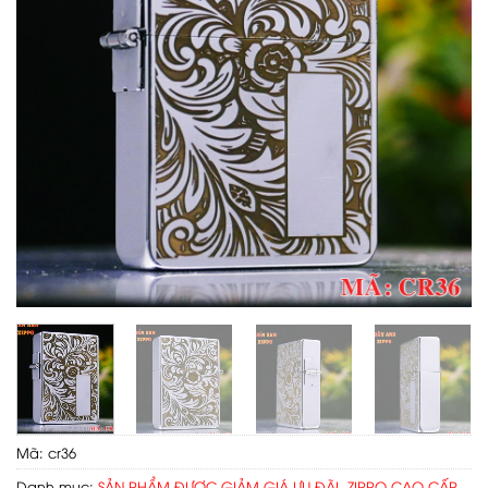
Mã:
cr36
Danh mục:
SẢN PHẨM ĐƯỢC GIẢM GIÁ ƯU ĐÃI
,
ZIPPO CAO CẤP