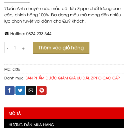
——————-
?Tuấn Anh chuyên các mẫu bật lửa Zippo chất lượng cao
cấp, chính hãng 100%. Đa dạng mẫu mã mang đến nhiều
lựa chọn tuyệt vời dành cho Quý Khách.
—————————–
☎ Hotline: 0824.233.344
Số lượng
Thêm vào giỏ hàng
Mã:
cr36
Danh mục:
SẢN PHẨM ĐƯỢC GIẢM GIÁ ƯU ĐÃI
,
ZIPPO CAO CẤP
MÔ TẢ
HƯỚNG DẪN MUA HÀNG