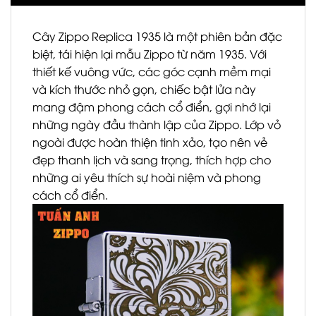
Cây Zippo Replica 1935 là một phiên bản đặc
biệt, tái hiện lại mẫu Zippo từ năm 1935. Với
thiết kế vuông vức, các góc cạnh mềm mại
và kích thước nhỏ gọn, chiếc bật lửa này
mang đậm phong cách cổ điển, gợi nhớ lại
những ngày đầu thành lập của Zippo. Lớp vỏ
ngoài được hoàn thiện tinh xảo, tạo nên vẻ
đẹp thanh lịch và sang trọng, thích hợp cho
những ai yêu thích sự hoài niệm và phong
cách cổ điển.