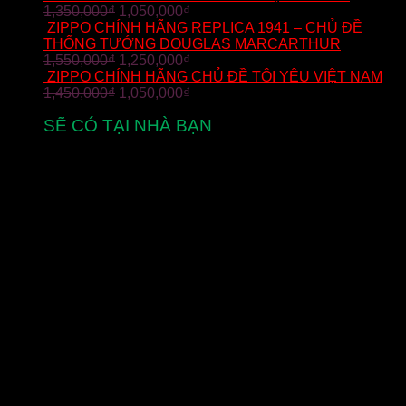
1,350,000
₫
1,050,000
₫
ZIPPO CHÍNH HÃNG REPLICA 1941 – CHỦ ĐỀ
THỐNG TƯỚNG DOUGLAS MARCARTHUR
1,550,000
₫
1,250,000
₫
ZIPPO CHÍNH HÃNG CHỦ ĐỀ TÔI YÊU VIỆT NAM
1,450,000
₫
1,050,000
₫
SẼ CÓ TẠI NHÀ BẠN
từ 2-5 ngày làm việc
MIỄN PHÍ VẬN CHUYỂN
cho đơn hàng zippo trên toàn quốc
THANH TOÁN
thanh toán khi nhận hàng