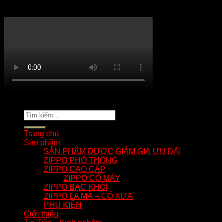
KÊNH YOUTUBE MẸO HAY ZIPPO
Copyright 2026 ©
tuananhnhzippo.com
Tìm
kiếm:
Trang chủ
Sản phẩm
SẢN PHẨM ĐƯỢC GIẢM GIÁ ƯU ĐÃI
ZIPPO PHỔ THÔNG
ZIPPO CAO CẤP
ZIPPO CỖ MÁY
ZIPPO BẠC KHỐI
ZIPPO LA MÃ – CỔ XƯA
PHỤ KIỆN
Giới thiệu