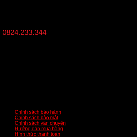
HỖ TRỢ MUA NHANH
0824.233.344
từ 8:30 - 21:30 mỗi ngày
THÔNG TIN LIÊN HỆ
Địa chỉ
: Số 02 – Khu 2 – Đức Chính – Đông Triều – Quảng
Ninh
Hotline:
0824233344
Gmail:
batluatuananh@gmail.com
HƯỚNG DẪN QUAN TRỌNG
Chính sách bảo hành
Chính sách bảo mật
Chính sách vận chuyển
Hướng dẫn mua hàng
Hình thức thanh toán