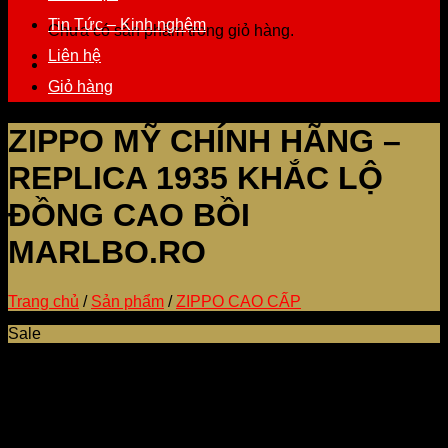
Tin Tức – Kinh nghệm
Chưa có sản phẩm trong giỏ hàng.
Liên hệ
Giỏ hàng
ZIPPO MỸ CHÍNH HÃNG –
REPLICA 1935 KHẮC LỘ
ĐỒNG CAO BỒI
MARLBO.RO
Trang chủ
/
Sản phẩm
/
ZIPPO CAO CẤP
Sale