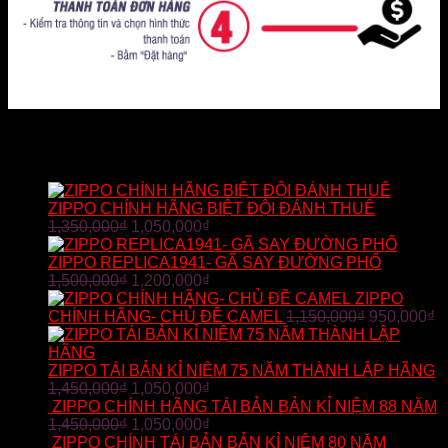
SẢN PHẨM BÁN CHẠY
ZIPPO CHÍNH HÃNG BIỆT ĐỘI ĐÁNH THUÊ
1,350,000
₫
1,050,000
₫
ZIPPO REPLICA1941- GÃ SAY ĐƯỜNG PHỐ
1,500,000
₫
1,200,000
₫
ZIPPO
CHÍNH HÃNG- CHỦ ĐỀ CAMEL
1,150,000
₫
950,000
₫
ZIPPO TÁI BẢN KỈ NIỆM 75 NĂM THÀNH LẬP HÃNG
1,450,000
₫
1,050,000
₫
ZIPPO CHÍNH HÃNG TÁI BẢN BẢN KỈ NIỆM 88 NĂM
1,450,000
₫
1,050,000
₫
ZIPPO CHÍNH TÁI BẢN BẢN KỈ NIỆM 80 NĂM