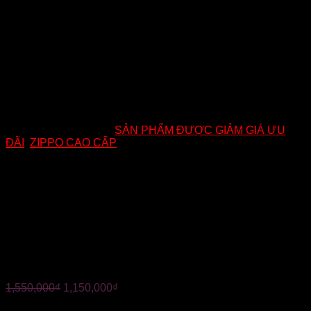
Mã:
CR34
Danh mục:
SẢN PHẨM ĐƯỢC GIẢM GIÁ ƯU
ĐÃI
,
ZIPPO CAO CẤP
ZIPPO MỸ CHÍNH HÃNG –
REPLICA 1935 KHẮC LỘ
ĐỒNG CAO BỒI
MARLBO.RO
1,550,000
₫
1,150,000
₫