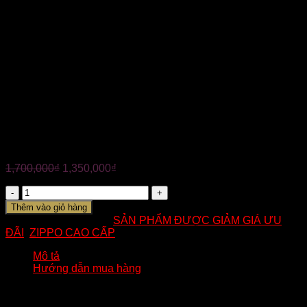
✅ Xuất xứ: USA
✅ Bảo hành trọn đời
✅ Nhận hàng kiểm tra hàng trước khi thanh toán
——————-
?Tuấn Anh chuyên các mẫu bật lửa Zippo chất lượng cao
cấp, chính hãng 100%. Đa dạng mẫu mã mang đến nhiều
lựa chọn tuyệt vời dành cho Quý Khách.
—————————–
☎ Hotline: 0824.233.344
ZIPPO MỸ CHÍNH HÃNG – REPLICA 1935 LOGO ZIPO
1,700,000
₫
1,350,000
₫
Số
lượng
Thêm vào giỏ hàng
Mã:
CR29
Danh mục:
SẢN PHẨM ĐƯỢC GIẢM GIÁ ƯU
ĐÃI
,
ZIPPO CAO CẤP
Mô tả
Hướng dẫn mua hàng
Cây Zippo Replica 1935 là một trong những phiên bản đặc
biệt, tái hiện lại mẫu Zippo từ năm 1935. Sản phẩm mang