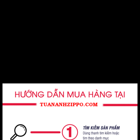
Cây Zippo Replica 1935 khắc hình chiếc bật lửa Zippo là
món quà ý nghĩa và độc đáo dành cho những người thân
yêu, bạn bè hay đối tác, đặc biệt là những người yêu thích
sự hoài niệm và phong cách cổ điển. Đây không chỉ là một
chiếc bật lửa, mà còn là biểu tượng của truyền thống và chất
lượng, chắc chắn sẽ làm hài lòng người nhận.
Hãy sở hữu ngay cây Zippo đặc biệt này để cảm nhận sự
khác biệt và đẳng cấp vượt trội, đồng thời mang lại niềm tự
hào và sự kết nối với thương hiệu mang tính biểu tượng cho
bản thân và những người thân yêu!