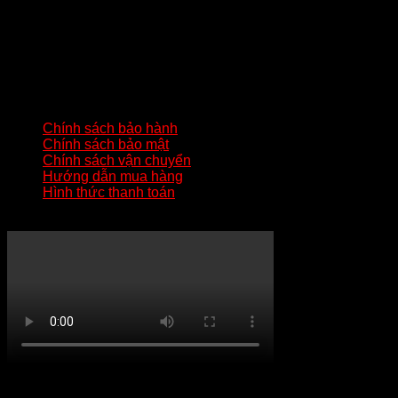
Ninh
Hotline:
0824233344
Gmail:
batluatuananh@gmail.com
HƯỚNG DẪN QUAN TRỌNG
Chính sách bảo hành
Chính sách bảo mật
Chính sách vận chuyển
Hướng dẫn mua hàng
Hình thức thanh toán
KÊNH YOUTUBE MẸO HAY ZIPPO
Copyright 2026 ©
tuananhnhzippo.com