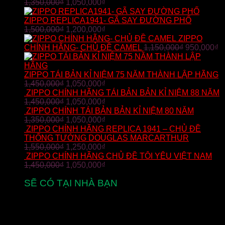
1,350,000
₫
1,050,000
₫
ZIPPO REPLICA1941- GÃ SAY ĐƯỜNG PHỐ
1,500,000
₫
1,200,000
₫
ZIPPO
CHÍNH HÃNG- CHỦ ĐỀ CAMEL
1,150,000
₫
950,000
₫
ZIPPO TÁI BẢN KỈ NIỆM 75 NĂM THÀNH LẬP HÃNG
1,450,000
₫
1,050,000
₫
ZIPPO CHÍNH HÃNG TÁI BẢN BẢN KỈ NIỆM 88 NĂM
1,450,000
₫
1,050,000
₫
ZIPPO CHÍNH TÁI BẢN BẢN KỈ NIỆM 80 NĂM
1,350,000
₫
1,050,000
₫
ZIPPO CHÍNH HÃNG REPLICA 1941 – CHỦ ĐỀ
THỐNG TƯỚNG DOUGLAS MARCARTHUR
1,550,000
₫
1,250,000
₫
ZIPPO CHÍNH HÃNG CHỦ ĐỀ TÔI YÊU VIỆT NAM
1,450,000
₫
1,050,000
₫
SẼ CÓ TẠI NHÀ BẠN
từ 2-5 ngày làm việc