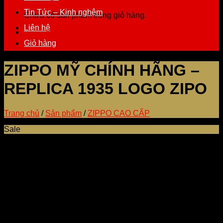
Tin Tức – Kinh nghệm
Chưa có sản phẩm trong giỏ hàng.
Liên hệ
Giỏ hàng
ZIPPO MỸ CHÍNH HÃNG –
REPLICA 1935 LOGO ZIPO
Trang chủ
/
Sản phẩm
/
ZIPPO CAO CẤP
Sale