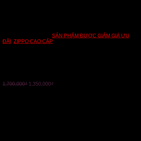
Mã:
CR29
Danh mục:
SẢN PHẨM ĐƯỢC GIẢM GIÁ ƯU
ĐÃI
,
ZIPPO CAO CẤP
ZIPPO MỸ CHÍNH HÃNG –
REPLICA 1935 LOGO ZIPO
1,700,000
₫
1,350,000
₫
?Mã :CR29
?ZIPPO MỸ CHÍNH HÃNG – REPLICA 1935 LOGO ZIPO
? Màu sắc: chrome bóng
?Chất liệu: dồng được phủ lớp chrome sáng bóng bên ngoài
vỏ
?âm thay rất hay, vỏ ruột trùng năm. Hàng chính hãng Mỹ(
năm sản xuất phụ thuộc vào thời điểm đặt hàng)
————-
✅ Tình trạng: Mới 100%