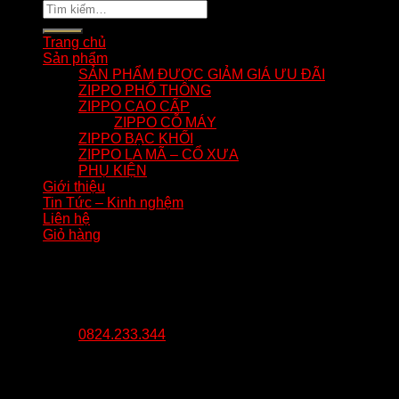
Tìm
kiếm:
Trang chủ
Sản phẩm
SẢN PHẨM ĐƯỢC GIẢM GIÁ ƯU ĐÃI
ZIPPO PHỔ THÔNG
ZIPPO CAO CẤP
ZIPPO CỖ MÁY
ZIPPO BẠC KHỐI
ZIPPO LA MÃ – CỔ XƯA
PHỤ KIỆN
Giới thiệu
Tin Tức – Kinh nghệm
Liên hệ
Giỏ hàng
Giỏ hàng
Chưa có sản phẩm trong giỏ hàng.
0824.233.344
ĐỊA CHỈ UY TÍN ĐỂ ĐẶT HÀNG
Đăng nhập
Il cinturino è sicuramente l’elemento che salta più a l’occhio a