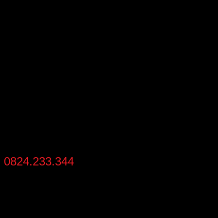
MIỄN PHÍ VẬN CHUYỂN
cho đơn hàng zippo trên toàn quốc
THANH TOÁN
thanh toán khi nhận hàng
HỖ TRỢ MUA NHANH
0824.233.344
từ 8:30 - 21:30 mỗi ngày
THÔNG TIN LIÊN HỆ
Địa chỉ
: Số 02 – Khu 2 – Đức Chính – Đông Triều – Quảng