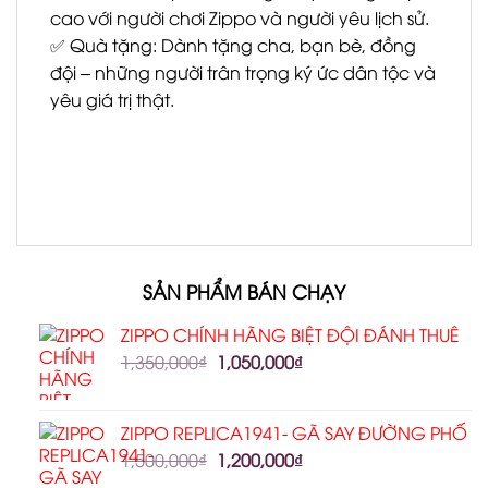
cao với người chơi Zippo và người yêu lịch sử.
✅ Quà tặng: Dành tặng cha, bạn bè, đồng
đội – những người trân trọng ký ức dân tộc và
yêu giá trị thật.
SẢN PHẨM BÁN CHẠY
ZIPPO CHÍNH HÃNG BIỆT ĐỘI ĐÁNH THUÊ
1,350,000
₫
1,050,000
₫
ZIPPO REPLICA1941- GÃ SAY ĐƯỜNG PHỐ
1,500,000
₫
1,200,000
₫