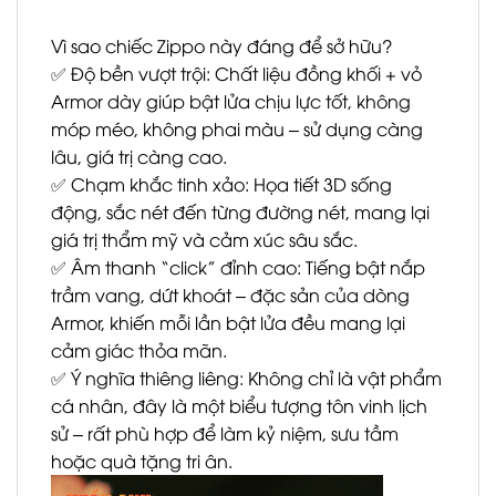
Vì sao chiếc Zippo này đáng để sở hữu?
✅ Độ bền vượt trội: Chất liệu đồng khối + vỏ
Armor dày giúp bật lửa chịu lực tốt, không
móp méo, không phai màu – sử dụng càng
lâu, giá trị càng cao.
✅ Chạm khắc tinh xảo: Họa tiết 3D sống
động, sắc nét đến từng đường nét, mang lại
giá trị thẩm mỹ và cảm xúc sâu sắc.
✅ Âm thanh “click” đỉnh cao: Tiếng bật nắp
trầm vang, dứt khoát – đặc sản của dòng
Armor, khiến mỗi lần bật lửa đều mang lại
cảm giác thỏa mãn.
✅ Ý nghĩa thiêng liêng: Không chỉ là vật phẩm
cá nhân, đây là một biểu tượng tôn vinh lịch
sử – rất phù hợp để làm kỷ niệm, sưu tầm
hoặc quà tặng tri ân.