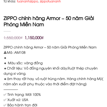
Từ khóa:
tuananhzippo
,
zippotuananh
ZIPPO chính hãng Armor – 50 năm Giải
Phóng Miền Nam
1,550,000
₫
1,150,000
₫
ZIPPO chính hãng Armor – 50 năm Giải Phóng Miền Nam
🔺Mã :AM108
🔸
🔸 Màu sắc: vàng đồng
🔸Chất liệu: Vỏ đồng nguyên khối dày.Ruột thép chuyên
dụng xi vàng.
🔸âm thay rất hay, vỏ ruột trùng năm. Hàng chính hãng Mỹ(
năm sản xuất phụ thuộc vào thời điểm đặt hàng)
————-
✅ Tình trạng: Mới 100%
✅ Xuất xứ: USA
✅ Bảo hành trọn đời