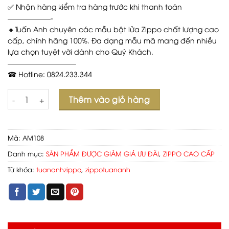
✅ Nhận hàng kiểm tra hàng trước khi thanh toán
——————-
🔸Tuấn Anh chuyên các mẫu bật lửa Zippo chất lượng cao
cấp, chính hãng 100%. Đa dạng mẫu mã mang đến nhiều
lựa chọn tuyệt vời dành cho Quý Khách.
—————————–
☎ Hotline: 0824.233.344
Số lượng
Thêm vào giỏ hàng
Mã:
AM108
Danh mục:
SẢN PHẨM ĐƯỢC GIẢM GIÁ ƯU ĐÃI
,
ZIPPO CAO CẤP
Từ khóa:
tuananhzippo
,
zippotuananh