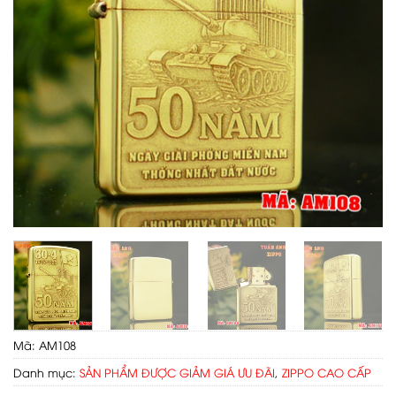
Mã:
AM108
Danh mục:
SẢN PHẨM ĐƯỢC GIẢM GIÁ ƯU ĐÃI
,
ZIPPO CAO CẤP