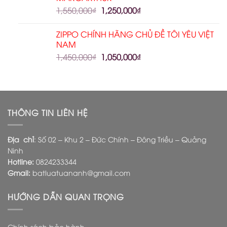
1,550,000
₫
1,250,000
₫
ZIPPO CHÍNH HÃNG CHỦ ĐỀ TÔI YÊU VIỆT
NAM
1,450,000
₫
1,050,000
₫
THÔNG TIN LIÊN HỆ
Địa chỉ
: Số 02 – Khu 2 – Đức Chính – Đông Triều – Quảng
Ninh
Hotline:
0824233344
Gmail:
batluatuananh@gmail.com
HƯỚNG DẪN QUAN TRỌNG
Chính sách bảo hành