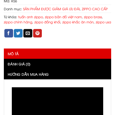
Mã:
K56
Danh mục:
SẢN PHẨM ĐƯỢC GIẢM GIÁ ƯU ĐÃI
,
ZIPPO CAO CẤP
Từ khóa:
tuấn anh zippo
,
zippo bản đồ việt nam
,
zippo brass
,
zippo chính hãng
,
zippo đồng khối
,
zippo khắc ăn mòn
,
zippo usa
MÔ TẢ
ĐÁNH GIÁ (0)
HƯỚNG DẪN MUA HÀNG