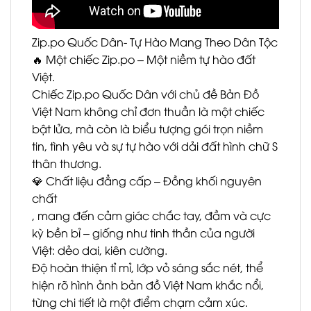
Zip.po Quốc Dân- Tự Hào Mang Theo Dân Tộc
🔥 Một chiếc Zip.po – Một niềm tự hào đất
Việt.
Chiếc Zip.po Quốc Dân với chủ đề Bản Đồ
Việt Nam không chỉ đơn thuần là một chiếc
bật lửa, mà còn là biểu tượng gói trọn niềm
tin, tình yêu và sự tự hào với dải đất hình chữ S
thân thương.
💎 Chất liệu đẳng cấp – Đồng khối nguyên
chất
, mang đến cảm giác chắc tay, đầm và cực
kỳ bền bỉ – giống như tinh thần của người
Việt: dẻo dai, kiên cường.
Độ hoàn thiện tỉ mỉ, lớp vỏ sáng sắc nét, thể
hiện rõ hình ảnh bản đồ Việt Nam khắc nổi,
từng chi tiết là một điểm chạm cảm xúc.