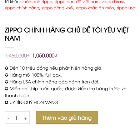
Từ khóa:
tuấn anh zippo
,
zippo bản đồ việt nam
,
zippo brass
,
zippo chính hãng
,
zippo đồng khối
,
zippo khắc ăn mòn
,
zippo usa
ZIPPO CHÍNH HÃNG CHỦ ĐỀ TÔI YÊU VIỆT
NAM
1,450,000
₫
1,050,000
₫
✪ Đền 10 triệu đồng nếu phát hiện hàng giả.
✪ Hàng mới 100%, full box.
✪ Hàng USA chính hãng bảo hành trọn đời.
✪ Miễn phí ship toàn quốc, được kiểm tra hàng trước khi
thanh toán.
✪ UY TÍN QUÝ HƠN VÀNG
Số lượng
Thêm vào giỏ hàng