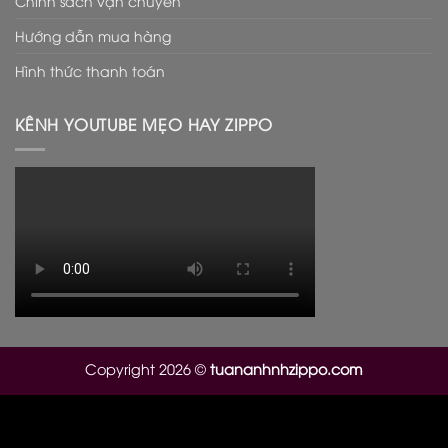
Chính sách vận chuyển
Hướng dẫn mua hàng
Hình thức thanh toán
KÊNH YOUTUBE MẸO HAY ZIPPO
Copyright 2026 ©
tuananhnhzippo.com
Il cinturino è sicuramente l’elemento che salta più a
l’occhio a priva vista, infatti il suo colore rosso e le sue