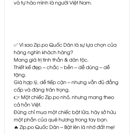
và tự hào mình là người Việt Nam.
✅ Vì sao Zip.po Quốc Dân là sự lựa chọn của
hàng nghìn khách hàng?
Mang giá trị tinh thần & dân tộc.
Thiết kế đẹp – chắc – bền – dễ dùng – dễ
tặng.
Giá hợp lý, dễ tiếp cận – nhưng vẫn đủ đẳng
cấp và đáng trân trọng.
👉 Một chiếc Zip.po nhỏ, nhưng mang theo
cả hồn Việt.
Đừng chỉ mua một chiếc bật lửa, hãy sở hữu
một phần của quê hương trong tay bạn.
🔥 Zip.po Quốc Dân – Bật lên là nhớ đất mẹ!