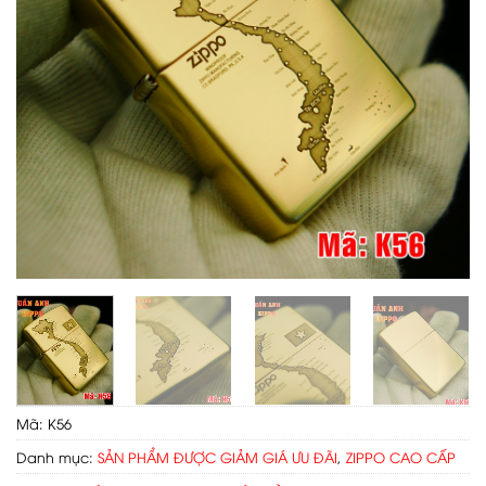
Mã:
K56
Danh mục:
SẢN PHẨM ĐƯỢC GIẢM GIÁ ƯU ĐÃI
,
ZIPPO CAO CẤP