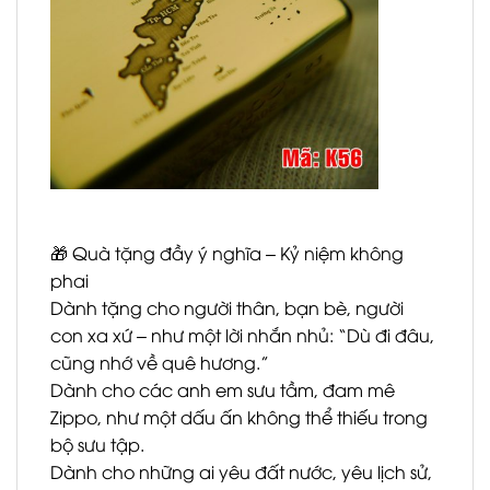
🎁 Quà tặng đầy ý nghĩa – Kỷ niệm không
phai
Dành tặng cho người thân, bạn bè, người
con xa xứ – như một lời nhắn nhủ: “Dù đi đâu,
cũng nhớ về quê hương.”
Dành cho các anh em sưu tầm, đam mê
Zippo, như một dấu ấn không thể thiếu trong
bộ sưu tập.
Dành cho những ai yêu đất nước, yêu lịch sử,