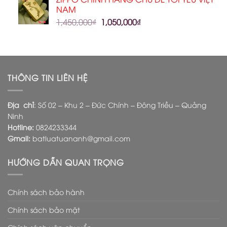
NAM
1,450,000
₫
1,050,000
₫
THÔNG TIN LIÊN HỆ
Địa chỉ
: Số 02 – Khu 2 – Đức Chính – Đông Triều – Quảng
Ninh
Hotline:
0824233344
Gmail:
batluatuananh@gmail.com
HƯỚNG DẪN QUAN TRỌNG
Chính sách bảo hành
Chính sách bảo mật