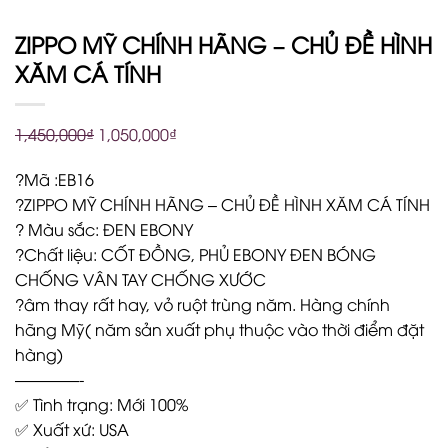
ZIPPO MỸ CHÍNH HÃNG – CHỦ ĐỀ HÌNH
XĂM CÁ TÍNH
1,450,000
₫
1,050,000
₫
?Mã :EB16
?ZIPPO MỸ CHÍNH HÃNG – CHỦ ĐỀ HÌNH XĂM CÁ TÍNH
? Màu sắc: ĐEN EBONY
?Chất liệu: CỐT ĐỒNG, PHỦ EBONY ĐEN BÓNG
CHỐNG VÂN TAY CHỐNG XƯỚC
?âm thay rất hay, vỏ ruột trùng năm. Hàng chính
hãng Mỹ( năm sản xuất phụ thuộc vào thời điểm đặt
hàng)
————-
✅ Tình trạng: Mới 100%
✅ Xuất xứ: USA