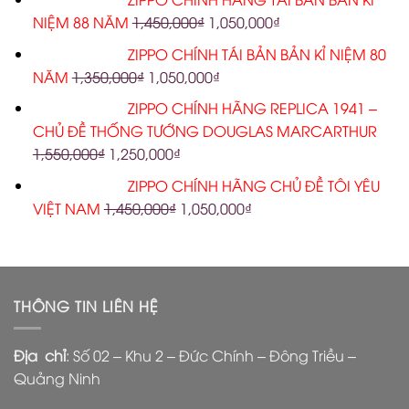
NIỆM 88 NĂM
1,450,000
₫
1,050,000
₫
ZIPPO CHÍNH TÁI BẢN BẢN KỈ NIỆM 80
NĂM
1,350,000
₫
1,050,000
₫
ZIPPO CHÍNH HÃNG REPLICA 1941 –
CHỦ ĐỀ THỐNG TƯỚNG DOUGLAS MARCARTHUR
1,550,000
₫
1,250,000
₫
ZIPPO CHÍNH HÃNG CHỦ ĐỀ TÔI YÊU
VIỆT NAM
1,450,000
₫
1,050,000
₫
THÔNG TIN LIÊN HỆ
Địa chỉ
: Số 02 – Khu 2 – Đức Chính – Đông Triều –
Quảng Ninh