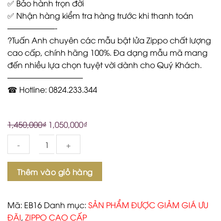
✅ Bảo hành trọn đời
✅ Nhận hàng kiểm tra hàng trước khi thanh toán
——————-
?Tuấn Anh chuyên các mẫu bật lửa Zippo chất lượng
cao cấp, chính hãng 100%. Đa dạng mẫu mã mang
đến nhiều lựa chọn tuyệt vời dành cho Quý Khách.
—————————–
☎ Hotline: 0824.233.344
1,450,000
₫
1,050,000
₫
Số
Thêm vào giỏ hàng
lượng
Mã:
EB16
Danh mục:
SẢN PHẨM ĐƯỢC GIẢM GIÁ ƯU
ĐÃI
,
ZIPPO CAO CẤP