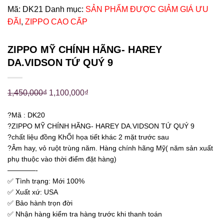
Mã:
DK21
Danh mục:
SẢN PHẨM ĐƯỢC GIẢM GIÁ ƯU
ĐÃI
,
ZIPPO CAO CẤP
ZIPPO MỸ CHÍNH HÃNG- HAREY
DA.VIDSON TỨ QUÝ 9
1,450,000
₫
1,100,000
₫
?Mã : DK20
?ZIPPO MỸ CHÍNH HÃNG- HAREY DA.VIDSON TỨ QUÝ 9
?chất liệu đồng KhỐI họa tiết khác 2 mặt trước sau
?Âm hay, vỏ ruột trùng năm. Hàng chính hãng Mỹ( năm sản xuất
phụ thuộc vào thời điểm đặt hàng)
————-
✅ Tình trạng: Mới 100%
✅ Xuất xứ: USA
✅ Bảo hành trọn đời
✅ Nhận hàng kiểm tra hàng trước khi thanh toán