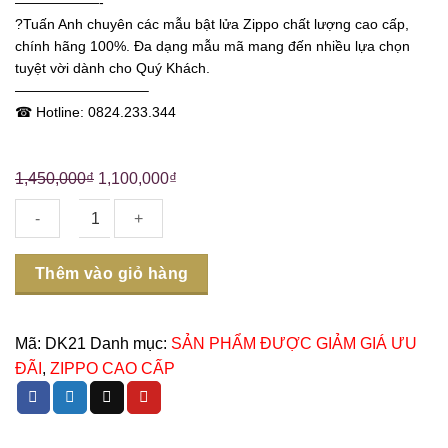
——————-
?Tuấn Anh chuyên các mẫu bật lửa Zippo chất lượng cao cấp,
chính hãng 100%. Đa dạng mẫu mã mang đến nhiều lựa chọn
tuyệt vời dành cho Quý Khách.
—————————–
☎ Hotline: 0824.233.344
1,450,000
₫
1,100,000
₫
Số
Thêm vào giỏ hàng
lượng
Mã:
DK21
Danh mục:
SẢN PHẨM ĐƯỢC GIẢM GIÁ ƯU
ĐÃI
,
ZIPPO CAO CẤP