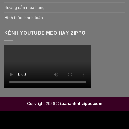
Hướng dẫn mua hàng
Hình thức thanh toán
KÊNH YOUTUBE MẸO HAY ZIPPO
Copyright 2026 ©
tuananhnhzippo.com
Il cinturino è sicuramente l’elemento che salta più a l’occhio a
priva vista, infatti il suo colore rosso e le sue particolari