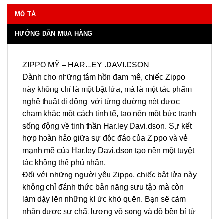
MÔ TẢ
HƯỚNG DẪN MUA HÀNG
ZIPPO MỸ – HAR.LEY .DAVI.DSON
Dành cho những tâm hồn đam mê, chiếc Zippo
này không chỉ là một bật lửa, mà là một tác phẩm
nghệ thuật di động, với từng đường nét được
chạm khắc một cách tinh tế, tạo nên một bức tranh
sống động về tinh thần Har.ley Davi.dson. Sự kết
hợp hoàn hảo giữa sự độc đáo của Zippo và vẻ
mạnh mẽ của Har.ley Davi.dson tạo nên một tuyệt
tác không thể phủ nhận.
Đối với những người yêu Zippo, chiếc bật lửa này
không chỉ đánh thức bản năng sưu tập mà còn
làm dậy lên những kí ức khó quên. Bạn sẽ cảm
nhận được sự chất lượng vô song và độ bền bỉ từ