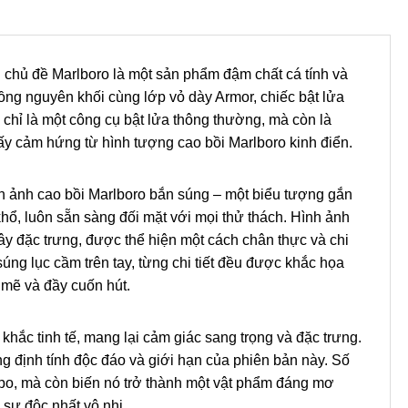
 chủ đề Marlboro là một sản phẩm đậm chất cá tính và
ồng nguyên khối cùng lớp vỏ dày Armor, chiếc bật lửa
chỉ là một công cụ bật lửa thông thường, mà còn là
y cảm hứng từ hình tượng cao bồi Marlboro kinh điển.
h ảnh cao bồi Marlboro bắn súng – một biểu tượng gắn
 khổ, luôn sẵn sàng đối mặt với mọi thử thách. Hình ảnh
Tây đặc trưng, được thể hiện một cách chân thực và chi
súng lục cầm trên tay, từng chi tiết đều được khắc họa
 mẽ và đầy cuốn hút.
hắc tinh tế, mang lại cảm giác sang trọng và đặc trưng.
g định tính độc đáo và giới hạn của phiên bản này. Số
ippo, mà còn biến nó trở thành một vật phẩm đáng mơ
sự độc nhất vô nhị.