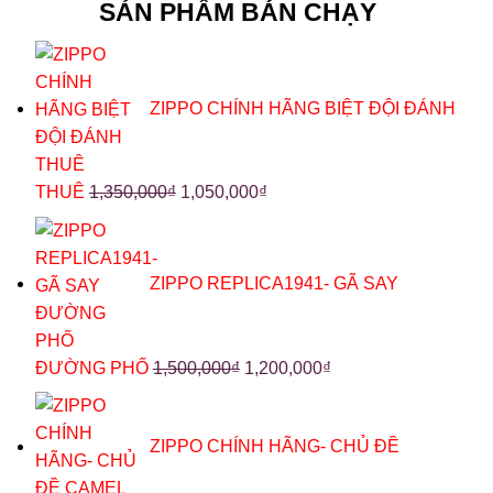
SẢN PHẨM BÁN CHẠY
ZIPPO CHÍNH HÃNG BIỆT ĐỘI ĐÁNH
THUÊ
1,350,000
₫
1,050,000
₫
ZIPPO REPLICA1941- GÃ SAY
ĐƯỜNG PHỐ
1,500,000
₫
1,200,000
₫
ZIPPO CHÍNH HÃNG- CHỦ ĐỀ