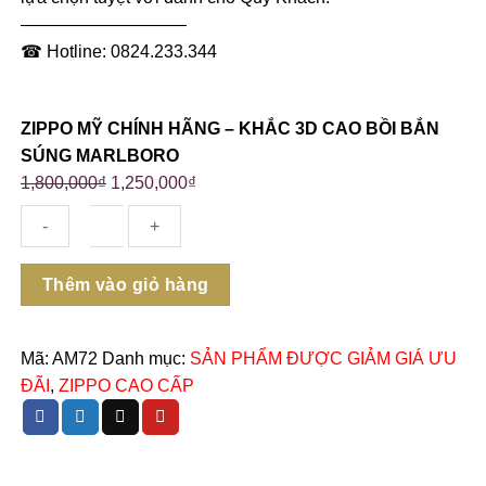
—————————–
☎ Hotline: 0824.233.344
ZIPPO MỸ CHÍNH HÃNG – KHẮC 3D CAO BỒI BẮN
SÚNG MARLBORO
1,800,000
₫
1,250,000
₫
Số
Thêm vào giỏ hàng
lượng
Mã:
AM72
Danh mục:
SẢN PHẨM ĐƯỢC GIẢM GIÁ ƯU
ĐÃI
,
ZIPPO CAO CẤP