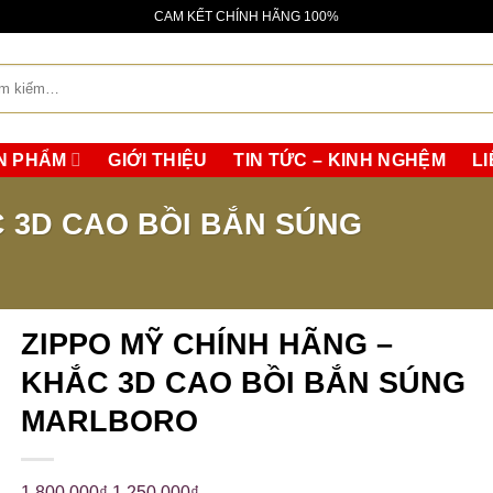
da molti collezionisti, senza il diametro maggiore caratteristico d
CAM KẾT CHÍNH HÃNG 100%
rma più semplice, una lunetta liscia e un semplice quadrante a
:
N PHẨM
GIỚI THIỆU
TIN TỨC – KINH NGHỆM
LI
C 3D CAO BỒI BẮN SÚNG
ZIPPO MỸ CHÍNH HÃNG –
KHẮC 3D CAO BỒI BẮN SÚNG
MARLBORO
1,800,000
₫
1,250,000
₫