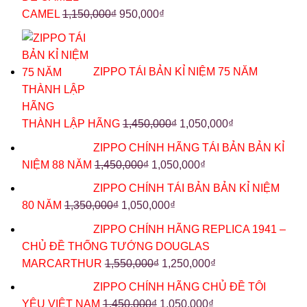
CAMEL
1,150,000
₫
950,000
₫
ZIPPO TÁI BẢN KỈ NIỆM 75 NĂM
THÀNH LẬP HÃNG
1,450,000
₫
1,050,000
₫
ZIPPO CHÍNH HÃNG TÁI BẢN BẢN KỈ
NIỆM 88 NĂM
1,450,000
₫
1,050,000
₫
ZIPPO CHÍNH TÁI BẢN BẢN KỈ NIỆM
80 NĂM
1,350,000
₫
1,050,000
₫
ZIPPO CHÍNH HÃNG REPLICA 1941 –
CHỦ ĐỀ THỐNG TƯỚNG DOUGLAS
MARCARTHUR
1,550,000
₫
1,250,000
₫
ZIPPO CHÍNH HÃNG CHỦ ĐỀ TÔI
YÊU VIỆT NAM
1,450,000
₫
1,050,000
₫