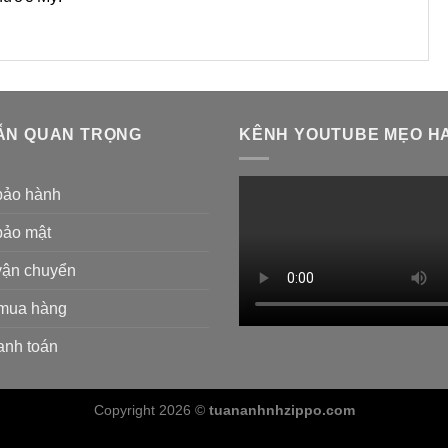
ẪN QUAN TRỌNG
KÊNH YOUTUBE MẸO HA
bảo hành
bảo mật
vận chuyển
mua hàng
anh toán
Copyright 2026 ©
tuananhnhzippo.com