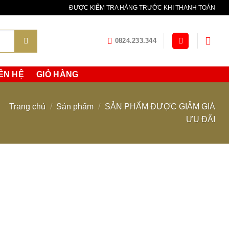
ella maggior parte degli altri orologi sportivi.
orologi replica
Il
ĐƯỢC KIỂM TRA HÀNG TRƯỚC KHI THANH TOÁN
 tempo limitato.
0824.233.344
ÊN HỆ
GIỎ HÀNG
Trang chủ
/
Sản phẩm
/
SẢN PHẨM ĐƯỢC GIẢM GIÁ
ƯU ĐÃI