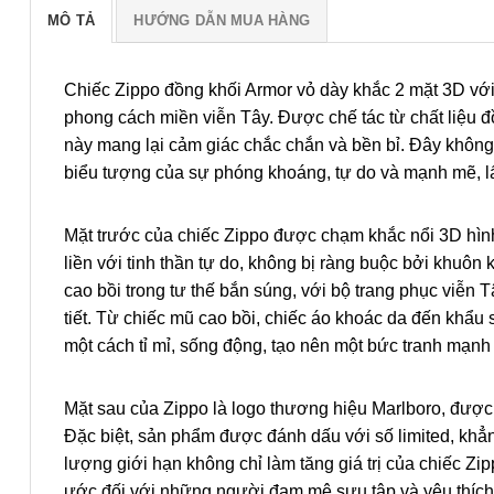
MÔ TẢ
HƯỚNG DẪN MUA HÀNG
Chiếc Zippo đồng khối Armor vỏ dày khắc 2 mặt 3D với
phong cách miền viễn Tây. Được chế tác từ chất liệu đ
này mang lại cảm giác chắc chắn và bền bỉ. Đây không 
biểu tượng của sự phóng khoáng, tự do và mạnh mẽ, lấ
Mặt trước của chiếc Zippo được chạm khắc nổi 3D hìn
liền với tinh thần tự do, không bị ràng buộc bởi khuôn
cao bồi trong tư thế bắn súng, với bộ trang phục viễn 
tiết. Từ chiếc mũ cao bồi, chiếc áo khoác da đến khẩu 
một cách tỉ mỉ, sống động, tạo nên một bức tranh mạnh
Mặt sau của Zippo là logo thương hiệu Marlboro, được k
Đặc biệt, sản phẩm được đánh dấu với số limited, khẳn
lượng giới hạn không chỉ làm tăng giá trị của chiếc Z
ước đối với những người đam mê sưu tập và yêu thích 