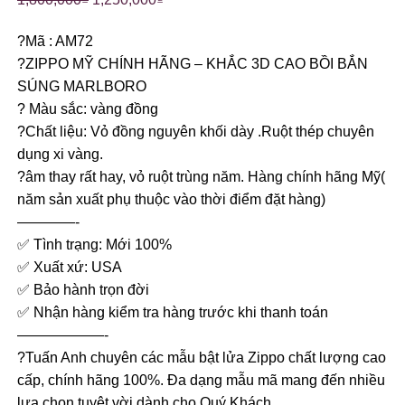
?Mã : AM72
?ZIPPO MỸ CHÍNH HÃNG – KHẮC 3D CAO BỒI BẮN
SÚNG MARLBORO
? Màu sắc: vàng đồng
?Chất liệu: Vỏ đồng nguyên khối dày .Ruột thép chuyên
dụng xi vàng.
?âm thay rất hay, vỏ ruột trùng năm. Hàng chính hãng Mỹ(
năm sản xuất phụ thuộc vào thời điểm đặt hàng)
————-
✅ Tình trạng: Mới 100%
✅ Xuất xứ: USA
✅ Bảo hành trọn đời
✅ Nhận hàng kiểm tra hàng trước khi thanh toán
——————-
?Tuấn Anh chuyên các mẫu bật lửa Zippo chất lượng cao
cấp, chính hãng 100%. Đa dạng mẫu mã mang đến nhiều
lựa chọn tuyệt vời dành cho Quý Khách.