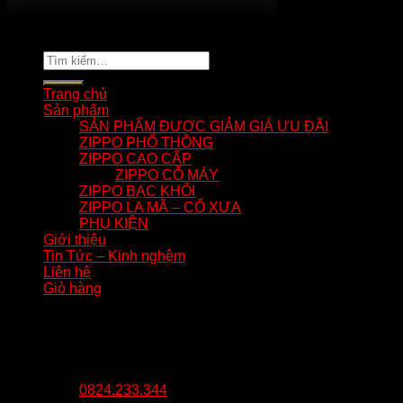
Copyright 2026 ©
tuananhnhzippo.com
Tìm
kiếm:
Trang chủ
Sản phẩm
SẢN PHẨM ĐƯỢC GIẢM GIÁ ƯU ĐÃI
ZIPPO PHỔ THÔNG
ZIPPO CAO CẤP
ZIPPO CỖ MÁY
ZIPPO BẠC KHỐI
ZIPPO LA MÃ – CỔ XƯA
PHỤ KIỆN
Giới thiệu
Tin Tức – Kinh nghệm
Liên hệ
Giỏ hàng
Giỏ hàng
Chưa có sản phẩm trong giỏ hàng.
0824.233.344