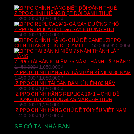
ZIPPO CHÍNH HÃNG BIỆT ĐỘI ĐÁNH THUÊ
1,350,000
₫
1,050,000
₫
ZIPPO REPLICA1941- GÃ SAY ĐƯỜNG PHỐ
1,500,000
₫
1,200,000
₫
ZIPPO
CHÍNH HÃNG- CHỦ ĐỀ CAMEL
1,150,000
₫
950,000
₫
ZIPPO TÁI BẢN KỈ NIỆM 75 NĂM THÀNH LẬP HÃNG
1,450,000
₫
1,050,000
₫
ZIPPO CHÍNH HÃNG TÁI BẢN BẢN KỈ NIỆM 88 NĂM
1,450,000
₫
1,050,000
₫
ZIPPO CHÍNH TÁI BẢN BẢN KỈ NIỆM 80 NĂM
1,350,000
₫
1,050,000
₫
ZIPPO CHÍNH HÃNG REPLICA 1941 – CHỦ ĐỀ
THỐNG TƯỚNG DOUGLAS MARCARTHUR
1,550,000
₫
1,250,000
₫
ZIPPO CHÍNH HÃNG CHỦ ĐỀ TÔI YÊU VIỆT NAM
1,450,000
₫
1,050,000
₫
SẼ CÓ TẠI NHÀ BẠN