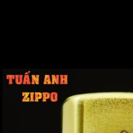
Zippo đồng khối Armor vỏ dày là một sản phẩm cao cấp, nổi
bật với chất liệu đồng nguyên khối và thiết kế vỏ dày chắc
chắn, mang lại độ bền và cảm giác cầm nắm vững chãi. Đây
là dòng sản phẩm đặc biệt của Zippo, thể hiện sự sang trọng
và phong cách riêng.
Điểm nhấn đặc biệt của chiếc Zippo này chính là hình khắc
3D ở một mặt, mô tả mặt Phật và tay niệm ấn. Hình ảnh này
thể hiện sự thanh tịnh, bình an và trí tuệ của Phật, biểu
tượng cho sự giải thoát và giác ngộ trong đạo Phật. Tay niệm
ấn, một cử chỉ thiêng liêng trong Phật giáo, tượng trưng cho
sự tập trung tâm trí và lòng thành kính.