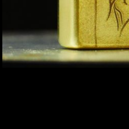
Các chi tiết được khắc họa sống động và tinh xảo, từ nét mặt
hiền hòa của Phật đến các đường nét uyển chuyển của tay
niệm ấn, tạo nên một tác phẩm nghệ thuật đầy cảm xúc và ý
nghĩa. Thiết kế khắc 3D trên nền đồng khối Armor vỏ dày
không chỉ mang lại vẻ đẹp nghệ thuật mà còn đảm bảo độ
chắc chắn và bền bỉ cho sản phẩm.
Chiếc bật lửa này không chỉ là một công cụ hữu ích hàng
ngày mà còn là một vật phẩm sưu tầm quý giá, phù hợp làm
quà tặng cho những người trân trọng triết lý và giá trị tinh