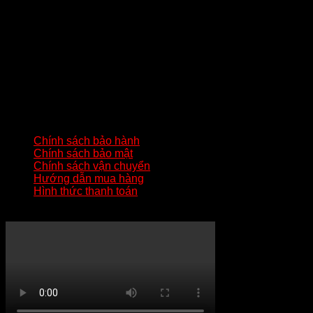
THÔNG TIN LIÊN HỆ
Địa chỉ
: Số 02 – Khu 2 – Đức Chính – Đông Triều – Quảng
Ninh
Hotline:
0824233344
Gmail:
batluatuananh@gmail.com
HƯỚNG DẪN QUAN TRỌNG
Chính sách bảo hành
Chính sách bảo mật
Chính sách vận chuyển
Hướng dẫn mua hàng
Hình thức thanh toán
KÊNH YOUTUBE MẸO HAY ZIPPO