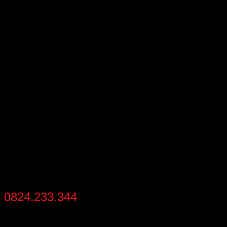
từ 2-5 ngày làm việc
MIỄN PHÍ VẬN CHUYỂN
cho đơn hàng zippo trên toàn quốc
THANH TOÁN
thanh toán khi nhận hàng
HỖ TRỢ MUA NHANH
0824.233.344
từ 8:30 - 21:30 mỗi ngày