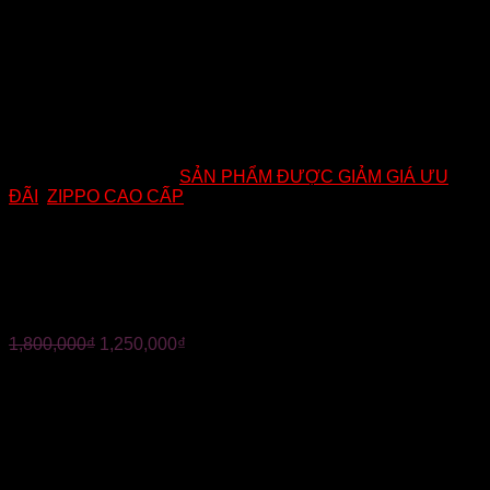
Mã:
AM37
Danh mục:
SẢN PHẨM ĐƯỢC GIẢM GIÁ ƯU
ĐÃI
,
ZIPPO CAO CẤP
ZIPPO MỸ CHÍNH HÃNG –
KHẮC 3D PHẬT NIỆM ẤN
1,800,000
₫
1,250,000
₫
?Mã : AM37
?ZIPPO MỸ CHÍNH HÃNG – KHẮC 3D PHẬT NIỆM ẤN
? Màu sắc: vàng đồng
?Chất liệu: Vỏ đồng nguyên khối dày .Ruột thép chuyên
dụng xi vàng.
?âm thay rất hay, vỏ ruột trùng năm. Hàng chính hãng Mỹ(