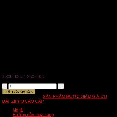
năm sản xuất phụ thuộc vào thời điểm đặt hàng)
————-
✅ Tình trạng: Mới 100%
✅ Xuất xứ: USA
✅ Bảo hành trọn đời
✅ Nhận hàng kiểm tra hàng trước khi thanh toán
——————-
?Tuấn Anh chuyên các mẫu bật lửa Zippo chất lượng cao
cấp, chính hãng 100%. Đa dạng mẫu mã mang đến nhiều
lựa chọn tuyệt vời dành cho Quý Khách.
—————————–
☎ Hotline: 0824.233.344
ZIPPO MỸ CHÍNH HÃNG – KHẮC 3D PHẬT NIỆM ẤN
1,800,000
₫
1,250,000
₫
Số
lượng
Thêm vào giỏ hàng
Mã:
AM37
Danh mục:
SẢN PHẨM ĐƯỢC GIẢM GIÁ ƯU
ĐÃI
,
ZIPPO CAO CẤP
Mô tả
Hướng dẫn mua hàng