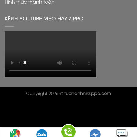
Hình thức thanh toán
KÊNH YOUTUBE MẸO HAY ZIPPO
Copyright 2026 ©
tuananhnhzippo.com
Il cinturino è sicuramente l’elemento che salta più a
l’occhio a priva vista, infatti il suo colore rosso e le sue
particolari variazioni di colore,
rolex replica
caratteristica
comune nelle pelli di serpente per via delle squame,
rendono il design di questo modello davvero caratteristico.