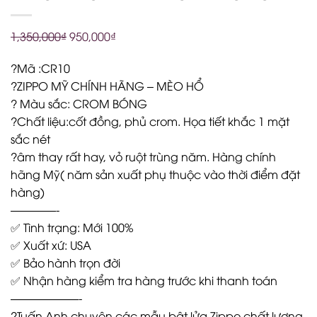
1,350,000
₫
950,000
₫
?Mã :CR10
?ZIPPO MỸ CHÍNH HÃNG – MÈO HỔ
? Màu sắc: CROM BÓNG
?Chất liệu:cốt đồng, phủ crom. Họa tiết khắc 1 mặt
sắc nét
?âm thay rất hay, vỏ ruột trùng năm. Hàng chính
hãng Mỹ( năm sản xuất phụ thuộc vào thời điểm đặt
hàng)
————-
✅ Tình trạng: Mới 100%
✅ Xuất xứ: USA
✅ Bảo hành trọn đời
✅ Nhận hàng kiểm tra hàng trước khi thanh toán
——————-
?Tuấn Anh chuyên các mẫu bật lửa Zippo chất lượng