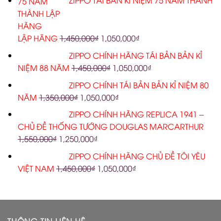
ZIPPO TÁI BẢN KỈ NIỆM 75 NĂM THÀNH
LẬP HÃNG
1,450,000
₫
1,050,000
₫
ZIPPO CHÍNH HÃNG TÁI BẢN BẢN KỈ
NIỆM 88 NĂM
1,450,000
₫
1,050,000
₫
ZIPPO CHÍNH TÁI BẢN BẢN KỈ NIỆM 80
NĂM
1,350,000
₫
1,050,000
₫
ZIPPO CHÍNH HÃNG REPLICA 1941 –
CHỦ ĐỀ THỐNG TƯỚNG DOUGLAS MARCARTHUR
1,550,000
₫
1,250,000
₫
ZIPPO CHÍNH HÃNG CHỦ ĐỀ TÔI YÊU
VIỆT NAM
1,450,000
₫
1,050,000
₫
THÔNG TIN LIÊN HỆ