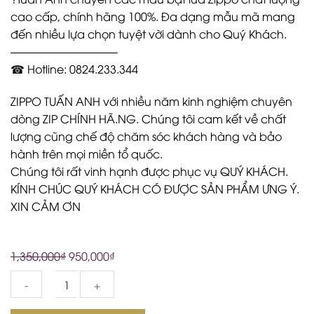
cao cấp, chính hãng 100%. Đa dạng mẫu mã mang
đến nhiều lựa chọn tuyệt vời dành cho Quý Khách.
—————————–
☎ Hotline: 0824.233.344
ZIPPO TUẤN ANH với nhiều năm kinh nghiệm chuyên
dòng ZIP CHÍNH HÃ.NG. Chúng tôi cam kết về chất
lượng cũng chế độ chăm sóc khách hàng và bảo
hành trên mọi miền tổ quốc.
Chúng tôi rất vinh hạnh được phục vụ QUÝ KHÁCH.
KÍNH CHÚC QUÝ KHÁCH CÓ ĐƯỢC SẢN PHẨM ƯNG Ý.
XIN CẢM ƠN
1,350,000
₫
950,000
₫