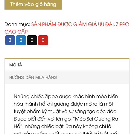
Số
Thêm vào giỏ hàng
lượng
Danh mục:
SẢN PHẨM ĐƯỢC GIẢM GIÁ ƯU ĐÃI
,
ZIPPO
CAO CẤP
MÔ TẢ
HƯỚNG DẪN MUA HÀNG
Những chiếc Zippo được khắc hình mèo biến
hóa thành hổ khi gương được mở ra là một
tuyệt phẩm kỹ thuật và sự sáng tạo độc đáo.
Được biết đến với tên gọi “Mèo Soi Gương Ra
Hổ”, những chiếc bật lửa này không chỉ là
một sản phẩm chất lượng với thiết kế bắt mắt,