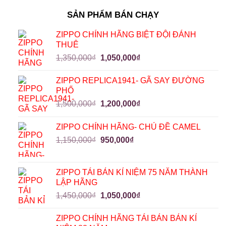
SẢN PHẨM BÁN CHẠY
ZIPPO CHÍNH HÃNG BIỆT ĐỘI ĐÁNH
THUÊ
1,350,000
₫
1,050,000
₫
ZIPPO REPLICA1941- GÃ SAY ĐƯỜNG
PHỐ
1,500,000
₫
1,200,000
₫
ZIPPO CHÍNH HÃNG- CHỦ ĐỀ CAMEL
1,150,000
₫
950,000
₫
ZIPPO TÁI BẢN KỈ NIỆM 75 NĂM THÀNH
LẬP HÃNG
1,450,000
₫
1,050,000
₫
ZIPPO CHÍNH HÃNG TÁI BẢN BẢN KỈ