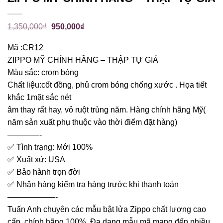
1,350,000
₫
950,000
₫
Mã :CR12
ZIPPO MỸ CHÍNH HÃNG – THẬP TỰ GIÁ
Màu sắc: crom bóng
Chất liệu:cốt đồng, phủ crom bóng chống xước . Họa tiết
khắc 1mặt sắc nét
âm thay rất hay, vỏ ruột trùng năm. Hàng chính hãng Mỹ(
năm sản xuất phụ thuộc vào thời điểm đặt hàng)
————-
✅ Tình trạng: Mới 100%
✅ Xuất xứ: USA
✅ Bảo hành trọn đời
✅ Nhận hàng kiểm tra hàng trước khi thanh toán
——————-
Tuấn Anh chuyên các mẫu bật lửa Zippo chất lượng cao
cấp, chính hãng 100%. Đa dạng mẫu mã mang đến nhiều