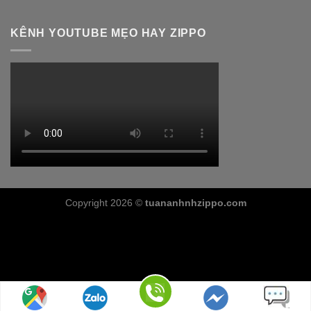
KÊNH YOUTUBE MẸO HAY ZIPPO
Copyright 2026 ©
tuananhnhzippo.com
Il cinturino è sicuramente l’elemento che salta più a l’occhio a
priva vista, infatti il suo colore rosso e le sue particolari
variazioni di colore,
rolex replica
caratteristica comune nelle
pelli di serpente per via delle squame, rendono il design di
questo modello davvero caratteristico.