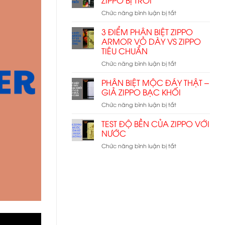
trạng
ở
Chức năng bình luận bị tắt
vách
3
chắn
CÁCH
3 ĐIỂM PHÂN BIỆT ZIPPO
gió
KHẮC
ở
ARMOR VỎ DÀY VS ZIPPO
PHỤC
ruột
TIÊU CHUẨN
RUỘT
Zippo
ở
Chức năng bình luận bị tắt
ZIPPO
bị
3
BỊ
xước
ĐIỂM
TRỒI
PHÂN BIỆT MỘC ĐÁY THẬT –
PHÂN
GIẢ ZIPPO BẠC KHỐI
BIỆT
ở
Chức năng bình luận bị tắt
ZIPPO
PHÂN
ARMOR
BIỆT
TEST ĐỘ BỀN CỦA ZIPPO VỚI
VỎ
MỘC
DÀY
NƯỚC
ĐÁY
VS
ở
Chức năng bình luận bị tắt
THẬT
ZIPPO
TEST
–
TIÊU
ĐỘ
GIẢ
CHUẨN
BỀN
ZIPPO
CỦA
BẠC
ZIPPO
KHỐI
VỚI
NƯỚC