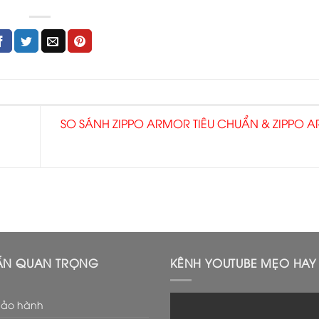
SO SÁNH ZIPPO ARMOR TIÊU CHUẨN & ZIPPO 
ẪN QUAN TRỌNG
KÊNH YOUTUBE MẸO HAY 
bảo hành