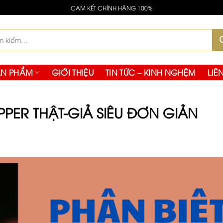
cata da molti collezionisti, senza il diametro maggiore caratt
CAM KẾT CHÍNH HÃNG 100%
ltra buona scelta, con una forma più semplice, una lunett
:
ẢN PHẨM
GIỚI THIỆU
TIN TỨC – KINH NGHỆM
LIÊ
PER THẬT-GIẢ SIÊU ĐƠN GIẢN