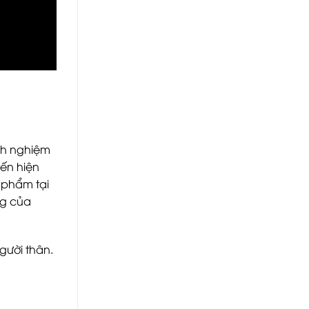
inh nghiệm
ến hiện
 phẩm tại
ng của
gười thân.