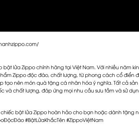
uananhzippo.com/
p bật lửa Zippo chính hãng tại Việt Nam. Với nhiều năm k
phẩm Zippo độc đáo, chất lượng, từ phong cách cổ điển đ
iúp tạo nên món quà tặng cá nhân hóa ý nghĩa. Tất cả sản
 và chất lượng, đáp ứng mọi nhu cầu sưu tầm và sử dụ
 chiếc bật lửa Zippo hoàn hảo cho bạn hoặc dành tặng n
ppoĐộcĐáo #BậtLửaKhắcTên #ZippoViệtNam