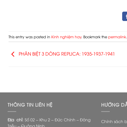
This entry was posted in
Kinh nghiệm hay
. Bookmark the
permalink
.
PHÂN BIỆT 3 DÒNG REPLICA: 1935-1937-1941
THÔNG TIN LIÊN HỆ
HƯỚNG D
Địa chỉ
: Số 02 – Khu 2 – Đức Chính – Đông
Chính sách 
Triều – Quảng Ninh