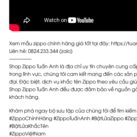
Xem mẫu zippo chính hãng giá tốt tại đây: https://t
Liên hê: 0824.233.344 (zalo)
————–
Shop Zippo Tuấn Anh là địa chỉ uy tín chuyên cung cấ
trong lĩnh vực, chúng tôi cam kết mang đến các sản 
đại. Đặc biệt, dịch vụ khắc tên Zippo theo yêu cầu g
Shop Zippo Tuấn Anh đều được đảm bảo về nguồn gốc
khách hàng.
Khám phá ngay bộ sưu tập của chúng tôi để tìm kiếm
#ZippoChínhHãng #ZippoTuấnAnh #BậtLửaZippo #Zi
#BậtLửaKhắcTên
#ZippoViệtNam