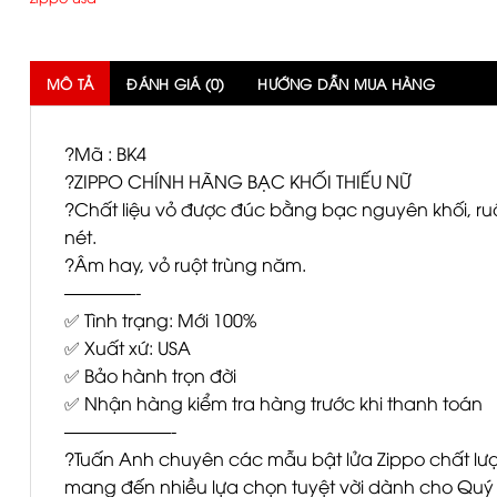
MÔ TẢ
ĐÁNH GIÁ (0)
HƯỚNG DẪN MUA HÀNG
?Mã : BK4
?ZIPPO CHÍNH HÃNG BẠC KHỐI THIẾU NỮ
?Chất liệu vỏ được đúc bằng bạc nguyên khối, ruột
nét.
?Âm hay, vỏ ruột trùng năm.
————-
✅ Tình trạng: Mới 100%
✅ Xuất xứ: USA
✅ Bảo hành trọn đời
✅ Nhận hàng kiểm tra hàng trước khi thanh toán
——————-
?Tuấn Anh chuyên các mẫu bật lửa Zippo chất l
mang đến nhiều lựa chọn tuyệt vời dành cho Quý