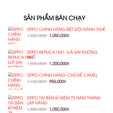
SẢN PHẨM BÁN CHẠY
ZIPPO CHÍNH HÃNG BIỆT ĐỘI ĐÁNH THUÊ
1,350,000
₫
1,050,000
₫
ZIPPO REPLICA1941- GÃ SAY ĐƯỜNG
PHỐ
1,500,000
₫
1,200,000
₫
ZIPPO CHÍNH HÃNG- CHỦ ĐỀ CAMEL
1,150,000
₫
950,000
₫
ZIPPO TÁI BẢN KỈ NIỆM 75 NĂM THÀNH
LẬP HÃNG
1,450,000
₫
1,050,000
₫