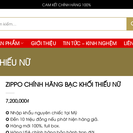
cata da molti collezionisti, senza il diametro maggiore caratt
CAM KẾT CHÍNH HÃNG 100%
ltra buona scelta, con una forma più semplice, una lunett
:
ẢN PHẨM
GIỚI THIỆU
TIN TỨC – KINH NGHỆM
LIÊ
HIẾU NỮ
ZIPPO CHÍNH HÃNG BẠC KHỐI THIẾU NỮ
7,200,000
₫
✪ Nhập khẩu nguyên chiếc tại Mỹ
✪ Đền 10 triệu đồng nếu phát hiện hàng giả.
✪ Hàng mới 100%, full box.
✪ Hàng USA chính hãng bảo hành trọn đời.