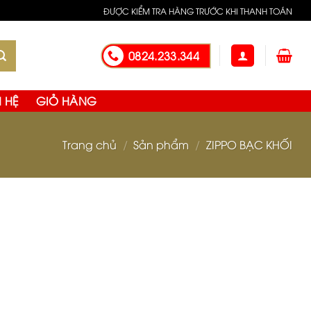
eristico della maggior parte degli altri orologi
ĐƯỢC KIỂM TRA HÀNG TRƯỚC KHI THANH TOÁN
a liscia e un semplice quadrante a tempo limitato.
0824.233.344
N HỆ
GIỎ HÀNG
Trang chủ
/
Sản phẩm
/
ZIPPO BẠC KHỐI