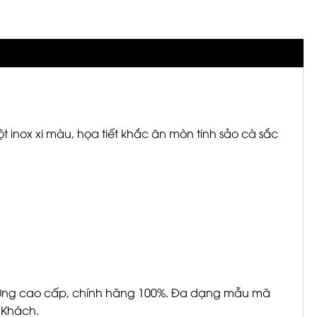
 inox xi màu, họa tiết khắc ăn mòn tinh sảo cà sắc
ượng cao cấp, chính hãng 100%. Đa dạng mẫu mã
 Khách.