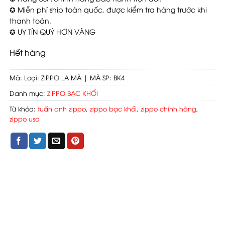
✪ Miễn phí ship toàn quốc, được kiểm tra hàng trước khi
thanh toán.
✪ UY TÍN QUÝ HƠN VÀNG
Hết hàng
Mã:
Loại: ZIPPO LA MÃ | MÃ SP: BK4
Danh mục:
ZIPPO BẠC KHỐI
Từ khóa:
tuấn anh zippo
,
zippo bạc khối
,
zippo chính hãng
,
zippo usa