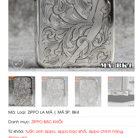
Mã:
Loại: ZIPPO LA MÃ | MÃ SP: BK4
Danh mục:
ZIPPO BẠC KHỐI
Từ khóa:
tuấn anh zippo
,
zippo bạc khối
,
zippo chính hãng
,
zippo usa