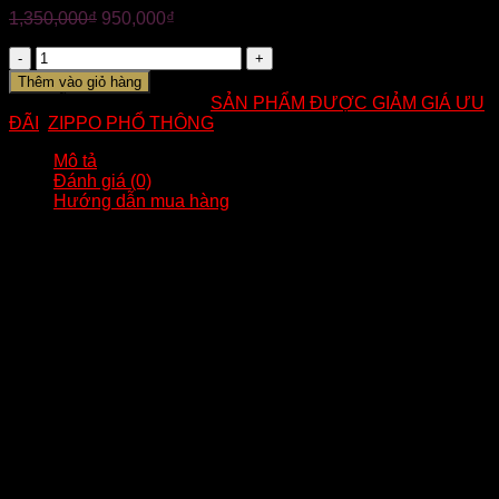
1,350,000
₫
950,000
₫
Số
lượng
Thêm vào giỏ hàng
Mã:
MÃ B717
Danh mục:
SẢN PHẨM ĐƯỢC GIẢM GIÁ ƯU
ĐÃI
,
ZIPPO PHỔ THÔNG
Mô tả
Đánh giá (0)
Hướng dẫn mua hàng
?Mã : B717
ZIPPO CHÍNH HÃNG – CHỦ ĐỀ HARLEY DAVIDSION
?Chất liệu cốt đồng, được phủ chrome. Mặt trược khắc ăn
mòn sâu lộ đồng, mặt sau trơn bóng
?Âm hay, vỏ ruột trùng năm.( năm sản xuất tùy thuộc vào thời
điểm đặt hàng)
————-
✅ Tình trạng: Mới 100%