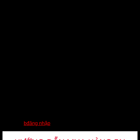
✅ Xuất xứ: USA
✅ Bảo hành trọn đời
✅ Nhận hàng kiểm tra hàng trước khi thanh toán
——————-
?Tuấn Anh chuyên các mẫu bật lửa Zippo chất lượng cao
cấp, chính hãng 100%. Đa dạng mẫu mã mang đến nhiều
lựa chọn tuyệt vời dành cho Quý Khách.
—————————–
☎ Hotline: 0824.233.344 – 0765.233.344 – 0395.233.344
? Số 02- Khu 2- Đức chính- Đông triều – Quảng Ninh
Đánh giá
Chưa có đánh giá nào.
Hãy là người đầu tiên nhận xét “ZIPPO CHÍNH
HÃNG – CHỦ ĐỀ HARLEY DAVIDSION”
Bạn phải
bđăng nhập
để gửi đánh giá.