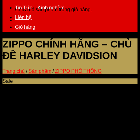
Tin Tức – Kinh nghệm
Chưa có sản phẩm trong giỏ hàng.
Liên hệ
Giỏ hàng
ZIPPO CHÍNH HÃNG – CHỦ
ĐỀ HARLEY DAVIDSION
Trang chủ
/
Sản phẩm
/
ZIPPO PHỔ THÔNG
Sale