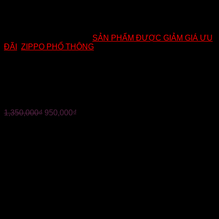
Mã:
MÃ B717
Danh mục:
SẢN PHẨM ĐƯỢC GIẢM GIÁ ƯU
ĐÃI
,
ZIPPO PHỔ THÔNG
ZIPPO CHÍNH HÃNG – CHỦ
ĐỀ HARLEY DAVIDSION
1,350,000
₫
950,000
₫
✪ Nhập khẩu nguyên chiếc tại Mỹ
✪ Đền 10 triệu đồng nếu phát hiện hàng giả.
✪ Hàng mới 100%, full box.
✪ Hàng USA chính hãng bảo hành trọn đời.
✪ Miễn phí ship toàn quốc, được kiểm tra hàng trước khi
thanh toán.
✪ UY TÍN QUÝ HƠN VÀNG
ZIPPO CHÍNH HÃNG – CHỦ ĐỀ HARLEY DAVIDSION