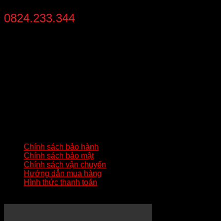
0824.233.344
từ 8:30 - 21:30 mỗi ngày
THÔNG TIN LIÊN HỆ
Địa chỉ
: Số 02 – Khu 2 – Đức Chính – Đông Triều – Quảng
Ninh
Hotline:
0824233344
Gmail:
batluatuananh@gmail.com
HƯỚNG DẪN QUAN TRỌNG
Chính sách bảo hành
Chính sách bảo mật
Chính sách vận chuyển
Hướng dẫn mua hàng
Hình thức thanh toán
KÊNH YOUTUBE MẸO HAY ZIPPO