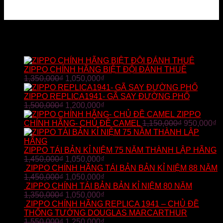
SẢN PHẨM BÁN CHẠY
ZIPPO CHÍNH HÃNG BIỆT ĐỘI ĐÁNH THUÊ
1,350,000
₫
1,050,000
₫
ZIPPO REPLICA1941- GÃ SAY ĐƯỜNG PHỐ
1,500,000
₫
1,200,000
₫
ZIPPO
CHÍNH HÃNG- CHỦ ĐỀ CAMEL
1,150,000
₫
950,000
₫
ZIPPO TÁI BẢN KỈ NIỆM 75 NĂM THÀNH LẬP HÃNG
1,450,000
₫
1,050,000
₫
ZIPPO CHÍNH HÃNG TÁI BẢN BẢN KỈ NIỆM 88 NĂM
1,450,000
₫
1,050,000
₫
ZIPPO CHÍNH TÁI BẢN BẢN KỈ NIỆM 80 NĂM
1,350,000
₫
1,050,000
₫
ZIPPO CHÍNH HÃNG REPLICA 1941 – CHỦ ĐỀ
THỐNG TƯỚNG DOUGLAS MARCARTHUR
1,550,000
₫
1,250,000
₫