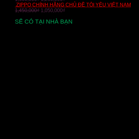
ZIPPO CHÍNH HÃNG CHỦ ĐỀ TÔI YÊU VIỆT NAM
1,450,000
₫
1,050,000
₫
SẼ CÓ TẠI NHÀ BẠN
từ 2-5 ngày làm việc
MIỄN PHÍ VẬN CHUYỂN
cho đơn hàng zippo trên toàn quốc
THANH TOÁN
thanh toán khi nhận hàng
HỖ TRỢ MUA NHANH