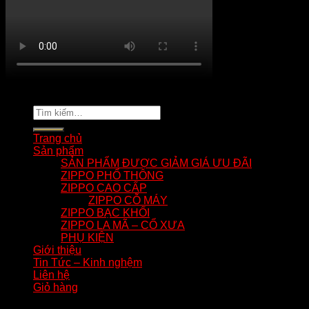
Copyright 2026 ©
tuananhnhzippo.com
Tìm
kiếm:
Trang chủ
Sản phẩm
SẢN PHẨM ĐƯỢC GIẢM GIÁ ƯU ĐÃI
ZIPPO PHỔ THÔNG
ZIPPO CAO CẤP
ZIPPO CỖ MÁY
ZIPPO BẠC KHỐI
ZIPPO LA MÃ – CỔ XƯA
PHỤ KIỆN
Giới thiệu
Tin Tức – Kinh nghệm
Liên hệ
Giỏ hàng