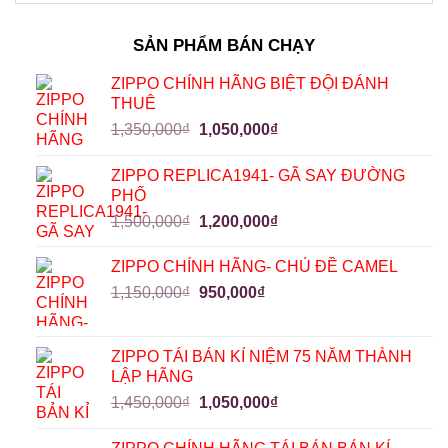
SẢN PHẨM BÁN CHẠY
ZIPPO CHÍNH HÃNG BIỆT ĐỘI ĐÁNH
THUÊ
1,350,000
₫
1,050,000
₫
ZIPPO REPLICA1941- GÃ SAY ĐƯỜNG
PHỐ
1,500,000
₫
1,200,000
₫
ZIPPO CHÍNH HÃNG- CHỦ ĐỀ CAMEL
1,150,000
₫
950,000
₫
ZIPPO TÁI BẢN KỈ NIỆM 75 NĂM THÀNH
LẬP HÃNG
1,450,000
₫
1,050,000
₫