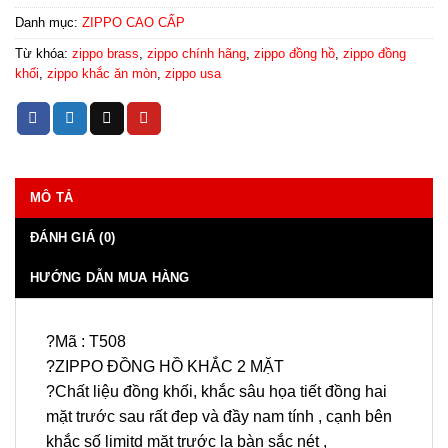
Danh mục:
ZIPPO CAO CẤP
Từ khóa:
zippo brass
,
zippo chính hãng
,
zippo đồng hồ
,
zippo đồng
khối
,
zippo khắc ăn mòn
,
zippo usa
MÔ TẢ
ĐÁNH GIÁ (0)
HƯỚNG DẪN MUA HÀNG
?Mã : T508
?ZIPPO ĐỒNG HỒ KHẮC 2 MẶT
?Chất liệu đồng khối, khắc sâu họa tiết đồng hai
mặt trước sau rất đep và đầy nam tính , cạnh bên
khắc số limitd mặt trước la bàn sắc nét ,