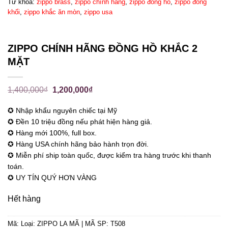
Từ khóa:
zippo brass
,
zippo chính hãng
,
zippo đồng hồ
,
zippo đồng
khối
,
zippo khắc ăn mòn
,
zippo usa
ZIPPO CHÍNH HÃNG ĐỒNG HỒ KHẮC 2
MẶT
1,400,000
₫
1,200,000
₫
✪ Nhập khẩu nguyên chiếc tại Mỹ
✪ Đền 10 triệu đồng nếu phát hiện hàng giả.
✪ Hàng mới 100%, full box.
✪ Hàng USA chính hãng bảo hành trọn đời.
✪ Miễn phí ship toàn quốc, được kiểm tra hàng trước khi thanh
toán.
✪ UY TÍN QUÝ HƠN VÀNG
Hết hàng
Mã:
Loại: ZIPPO LA MÃ | MÃ SP: T508