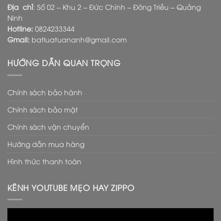
Địa chỉ
: Số 02 – Khu 2 – Đức Chính – Đông Triều – Quảng
Ninh
Hotline:
0824233344
Gmail:
batluatuananh@gmail.com
HƯỚNG DẪN QUAN TRỌNG
Chính sách bảo hành
Chính sách bảo mật
Chính sách vận chuyển
Hướng dẫn mua hàng
Hình thức thanh toán
KÊNH YOUTUBE MẸO HAY ZIPPO
Trình