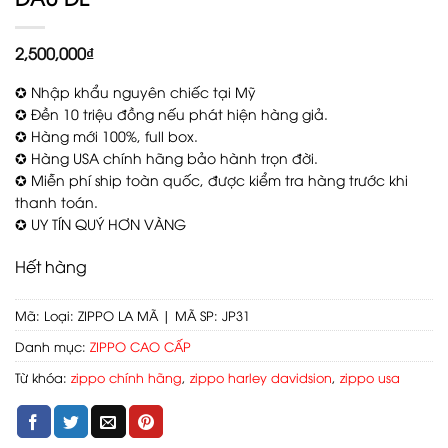
2,500,000
₫
✪ Nhập khẩu nguyên chiếc tại Mỹ
✪ Đền 10 triệu đồng nếu phát hiện hàng giả.
✪ Hàng mới 100%, full box.
✪ Hàng USA chính hãng bảo hành trọn đời.
✪ Miễn phí ship toàn quốc, được kiểm tra hàng trước khi
thanh toán.
✪ UY TÍN QUÝ HƠN VÀNG
Hết hàng
Mã:
Loại: ZIPPO LA MÃ | MÃ SP: JP31
Danh mục:
ZIPPO CAO CẤP
Từ khóa:
zippo chính hãng
,
zippo harley davidsion
,
zippo usa