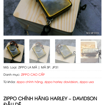
Mã:
Loại: ZIPPO LA MÃ | MÃ SP: JP31
Danh mục:
ZIPPO CAO CẤP
Từ khóa:
zippo chính hãng
,
zippo harley davidsion
,
zippo usa
ZIPPO CHÍNH HÃNG HARLEY – DAVIDSON
ĐẦU DÊ