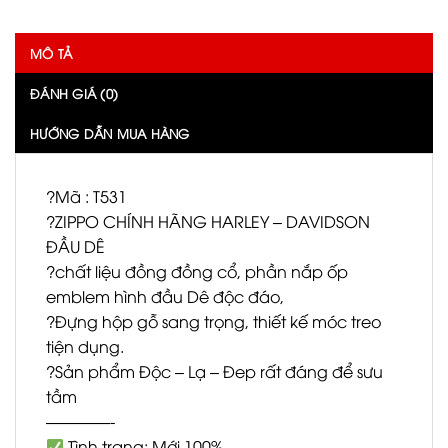
MÔ TẢ
ĐÁNH GIÁ (0)
HƯỚNG DẪN MUA HÀNG
?Mã : T531
?ZIPPO CHÍNH HÃNG HARLEY – DAVIDSON
ĐẦU DÊ
?chất liệu đồng đồng cổ, phần nắp ốp
emblem hình đầu Dê độc đáo,
?Đựng hộp gỗ sang trọng, thiết kế móc treo
tiện dụng.
?Sản phẩm Độc – Lạ – Đep rất đáng để sưu
tầm
————-
Tình trạng: Mới 100%