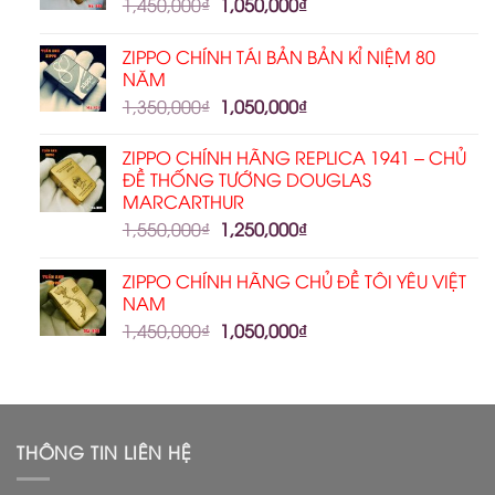
1,450,000
₫
1,050,000
₫
ZIPPO CHÍNH TÁI BẢN BẢN KỈ NIỆM 80
NĂM
1,350,000
₫
1,050,000
₫
ZIPPO CHÍNH HÃNG REPLICA 1941 – CHỦ
ĐỀ THỐNG TƯỚNG DOUGLAS
MARCARTHUR
1,550,000
₫
1,250,000
₫
ZIPPO CHÍNH HÃNG CHỦ ĐỀ TÔI YÊU VIỆT
NAM
1,450,000
₫
1,050,000
₫
THÔNG TIN LIÊN HỆ