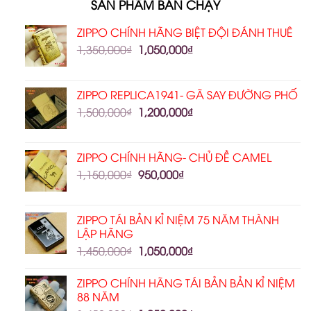
SẢN PHẨM BÁN CHẠY
ZIPPO CHÍNH HÃNG BIỆT ĐỘI ĐÁNH THUÊ
1,350,000
₫
1,050,000
₫
ZIPPO REPLICA1941- GÃ SAY ĐƯỜNG PHỐ
1,500,000
₫
1,200,000
₫
ZIPPO CHÍNH HÃNG- CHỦ ĐỀ CAMEL
1,150,000
₫
950,000
₫
ZIPPO TÁI BẢN KỈ NIỆM 75 NĂM THÀNH
LẬP HÃNG
1,450,000
₫
1,050,000
₫
ZIPPO CHÍNH HÃNG TÁI BẢN BẢN KỈ NIỆM
88 NĂM