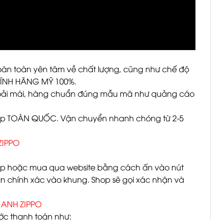
àn toàn yên tâm về chất lượng, cũng như chế độ
HÍNH HÃNG MỸ 100%.
thoải mái, hàng chuẩn đúng mẫu mã như quảng cáo
ship TOÀN QUỐC. Vận chuyển nhanh chóng từ 2-5
ZIPPO
hop hoặc mua qua website bằng cách ấn vào nút
n chính xác vào khung. Shop sẽ gọi xác nhận và
 ANH ZIPPO
ớc thanh toán như: