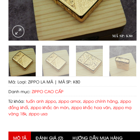
Mã:
Loại: ZIPPO LA MÃ | MÃ SP: K80
Danh mục:
ZIPPO CAO CẤP
Từ khóa:
tuấn anh zippo
,
zippo amor
,
zippo chính hãng
,
zippo
đồng khối
,
zippo khắc ăn mòn
,
zippo khắc hoa văn
,
zippo mạ
vàng 18k
,
zippo usa
MÔ TẢ
ĐÁNH GIÁ (0)
HƯỚNG DẪN MUA HÀNG