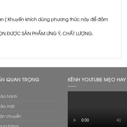
oán ( Khuyến khích dùng phương thức này để đảm
HỌN ĐƯỢC SẢN PHẨM ƯNG Ý, CHẤT LƯỢNG.
ẪN QUAN TRỌNG
KÊNH YOUTUBE MẸO HAY 
bảo hành
bảo mật
vận chuyển
mua hàng