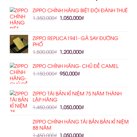
ZIPPO CHÍNH HÃNG BIỆT ĐỘI ĐÁNH THUÊ
1,350,000
₫
1,050,000
₫
ZIPPO REPLICA1941- GÃ SAY ĐƯỜNG
PHỐ
1,500,000
₫
1,200,000
₫
ZIPPO CHÍNH HÃNG- CHỦ ĐỀ CAMEL
1,150,000
₫
950,000
₫
ZIPPO TÁI BẢN KỈ NIỆM 75 NĂM THÀNH
LẬP HÃNG
1,450,000
₫
1,050,000
₫
ZIPPO CHÍNH HÃNG TÁI BẢN BẢN KỈ NIỆM
88 NĂM
1,450,000
₫
1,050,000
₫