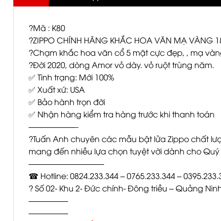
?Mã : K80
?ZIPPO CHÍNH HÃNG KHẮC HOA VĂN MẠ VÀNG 1
?Chạm khắc hoa văn cổ 5 mặt cực đẹp, , mạ vàng
?Đời 2020, dòng Amor vỏ dày. vỏ ruột trùng năm.
✅ Tình trạng: Mới 100%
✅ Xuất xứ: USA
✅ Bảo hành trọn đời
✅ Nhận hàng kiểm tra hàng trước khi thanh toán
——————-
?Tuấn Anh chuyên các mẫu bật lửa Zippo chất l
mang đến nhiều lựa chọn tuyệt vời dành cho Quý
—————————–
☎ Hotline: 0824.233.344 – 0765.233.344 – 0395.233.
? Số 02- Khu 2- Đức chính- Đông triều – Quảng Nin
—————
—————