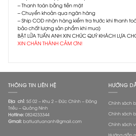
– Thanh toán bằng tiền mặt
– Chuyển khoản qua ngân hàng
– Ship COD nhận hàng kiểm tra trước khi thanh t
bảo chất lượng sản phẩm khi mua)
BẬT LỬA TUẤN ANH XIN CHÚC QUÝ KHÁCH LỰA C
XIN CHÂN THÀNH CẢM ƠN!
THÔNG TIN LIÊN HỆ
HƯỚNG D
Địa chỉ
: Số 02 – Khu 2 – Đức Chính – Đông
Chính sách 
Triều – Quảng Ninh
Chính sách 
Hotline:
0824233344
Gmail:
batluatuananh@gmail.com
Chính sách 
Hướng dẫn 