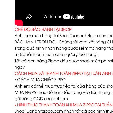
CHẾ ĐỘ BẢO HÀNH TẠI SHOP
Anh, em mua hàng tại Shop Tuananhzippo.com ho
BẢO HÀNH TRỌN ĐỜI. Chúng tôi vam kết hàng C
Trong quá trình nhận hàng được kiểm tra hàng 
mới phải thanh toán cho người giao hàng.
Tất cả đơn hàng Zippo đều được shop miến phí 
ngày.
CÁCH MUA VÀ THANH TOÁN ZIPPO TẠI TUẤN ANH 
• CÁCH MUA CHIẾC ZIPPO
Anh em có thể mua trực tiếp tại cửa hàng của s
MUA NGAY màu đỏ trên đầu trang và điền thông ti
gửi hàng COD cho anh em.
• HÌNH THỨC THANH TOÁN KHI MUA ZIPPO TẠI TUẤN
Shop Tuananhzippo.com nhận tất cả các hình thư