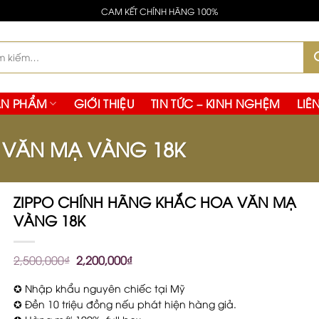
cata da molti collezionisti, senza il diametro maggiore caratt
CAM KẾT CHÍNH HÃNG 100%
ltra buona scelta, con una forma più semplice, una lunett
:
ẢN PHẨM
GIỚI THIỆU
TIN TỨC – KINH NGHỆM
LIÊ
 VĂN MẠ VÀNG 18K
ZIPPO CHÍNH HÃNG KHẮC HOA VĂN MẠ
VÀNG 18K
2,500,000
₫
2,200,000
₫
✪ Nhập khẩu nguyên chiếc tại Mỹ
✪ Đền 10 triệu đồng nếu phát hiện hàng giả.