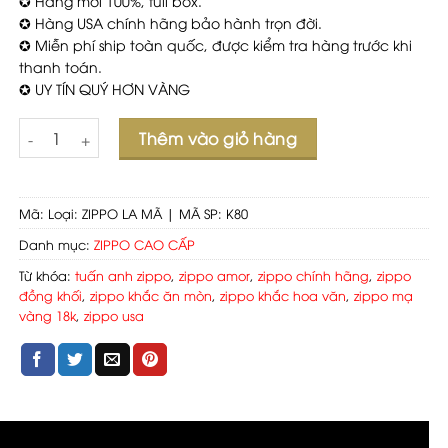
✪ Hàng mới 100%, full box.
✪ Hàng USA chính hãng bảo hành trọn đời.
✪ Miễn phí ship toàn quốc, được kiểm tra hàng trước khi
thanh toán.
✪ UY TÍN QUÝ HƠN VÀNG
Số lượng
Thêm vào giỏ hàng
Mã:
Loại: ZIPPO LA MÃ | MÃ SP: K80
Danh mục:
ZIPPO CAO CẤP
Từ khóa:
tuấn anh zippo
,
zippo amor
,
zippo chính hãng
,
zippo
đồng khối
,
zippo khắc ăn mòn
,
zippo khắc hoa văn
,
zippo mạ
vàng 18k
,
zippo usa