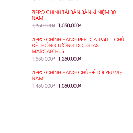
ZIPPO CHÍNH TÁI BẢN BẢN KỈ NIỆM 80
NĂM
1,350,000
₫
1,050,000
₫
ZIPPO CHÍNH HÃNG REPLICA 1941 – CHỦ
ĐỀ THỐNG TƯỚNG DOUGLAS
MARCARTHUR
1,550,000
₫
1,250,000
₫
ZIPPO CHÍNH HÃNG CHỦ ĐỀ TÔI YÊU VIỆT
NAM
1,450,000
₫
1,050,000
₫