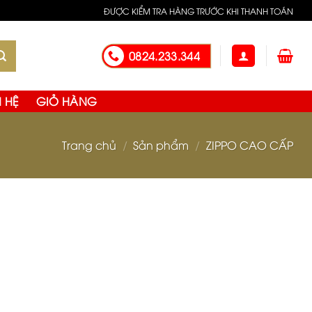
eristico della maggior parte degli altri orologi
ĐƯỢC KIỂM TRA HÀNG TRƯỚC KHI THANH TOÁN
a liscia e un semplice quadrante a tempo limitato.
0824.233.344
N HỆ
GIỎ HÀNG
Trang chủ
/
Sản phẩm
/
ZIPPO CAO CẤP