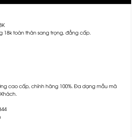
8K
 18k toàn thân sang trọng, đẳng cấp.
ượng cao cấp, chính hãng 100%. Đa dạng mẫu mã
 Khách.
344
h