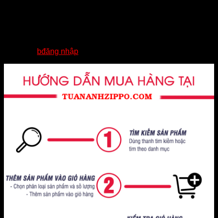
Chưa có đánh giá nào.
Hãy là người đầu tiên nhận xét “ZIPPO CHÍNH
HÃNG MẠ BẠC ĐÍNH ĐÁ”
Bạn phải
bđăng nhập
để gửi đánh giá.