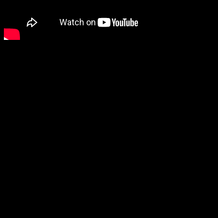
PHÂN BIỆT XĂNG ZIPPO THẬT GIẢ – NHANH, ĐƠN GIẢN