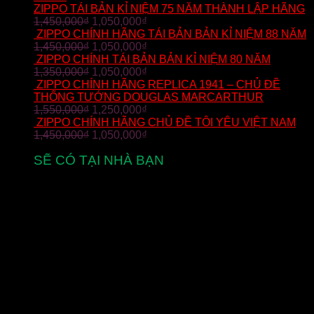
ZIPPO TÁI BẢN KỈ NIỆM 75 NĂM THÀNH LẬP HÃNG
1,450,000
₫
1,050,000
₫
ZIPPO CHÍNH HÃNG TÁI BẢN BẢN KỈ NIỆM 88 NĂM
1,450,000
₫
1,050,000
₫
ZIPPO CHÍNH TÁI BẢN BẢN KỈ NIỆM 80 NĂM
1,350,000
₫
1,050,000
₫
ZIPPO CHÍNH HÃNG REPLICA 1941 – CHỦ ĐỀ
THỐNG TƯỚNG DOUGLAS MARCARTHUR
1,550,000
₫
1,250,000
₫
ZIPPO CHÍNH HÃNG CHỦ ĐỀ TÔI YÊU VIỆT NAM
1,450,000
₫
1,050,000
₫
SẼ CÓ TẠI NHÀ BẠN
từ 2-5 ngày làm việc
MIỄN PHÍ VẬN CHUYỂN
cho đơn hàng zippo trên toàn quốc