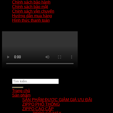
Chính sách bảo hành
Chính sách bảo mật
Chính sách vận chuyển
Hướng dẫn mua hàng
Hình thức thanh toán
KÊNH YOUTUBE MẸO HAY ZIPPO
Copyright 2026 ©
tuananhnhzippo.com
Tìm
kiếm:
Trang chủ
Sản phẩm
SẢN PHẨM ĐƯỢC GIẢM GIÁ ƯU ĐÃI
ZIPPO PHỔ THÔNG
ZIPPO CAO CẤP