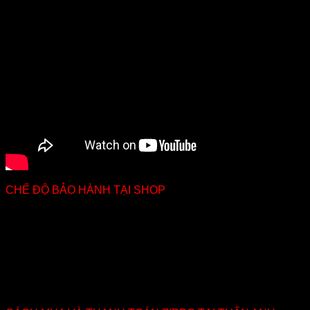
CHẾ ĐỘ BẢO HÀNH TẠI SHOP
Anh, em mua hàng tại Shop Tuananhzippo.com hoàn toàn
yên tâm về chất lượng, cũng như chế độ BẢO HÀNH TRỌN
ĐỜI. Chúng tôi vam kết hàng CHÍNH HÃNG MỸ 100%.
Trong quá trình nhận hàng được kiểm tra hàng thoải mái,
hàng chuẩn đúng mẫu mã như quảng cáo mới phải thanh
toán cho người giao hàng.
Tất cả đơn hàng Zippo đều được shop miến phí ship TOÀN
QUỐC. Vận chuyển nhanh chóng từ 2-5 ngày.