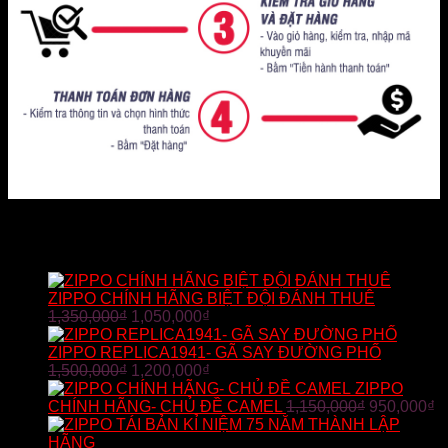
SẢN PHẨM BÁN CHẠY
ZIPPO CHÍNH HÃNG BIỆT ĐỘI ĐÁNH THUÊ
1,350,000
₫
1,050,000
₫
ZIPPO REPLICA1941- GÃ SAY ĐƯỜNG PHỐ
1,500,000
₫
1,200,000
₫
ZIPPO
CHÍNH HÃNG- CHỦ ĐỀ CAMEL
1,150,000
₫
950,000
₫