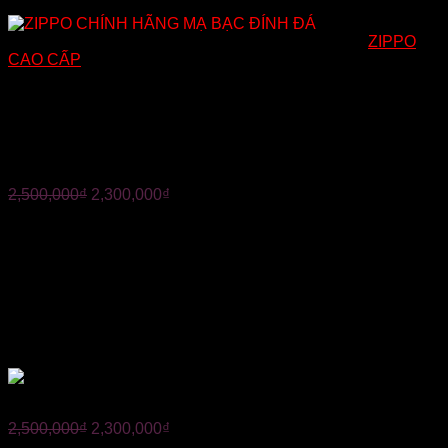
Mã:
Loại: ZIPPO LA MÃ | MÃ SP: JP13
Danh mục:
ZIPPO
CAO CẤP
ZIPPO CHÍNH HÃNG MẠ
BẠC ĐÍNH ĐÁ
2,500,000
₫
2,300,000
₫
✪ Nhập khẩu nguyên chiếc tại Mỹ
✪ Đền 10 triệu đồng nếu phát hiện hàng giả.
✪ Hàng mới 100%, full box.
✪ Hàng USA chính hãng bảo hành trọn đời.
✪ Miễn phí ship toàn quốc, được kiểm tra hàng trước khi
thanh toán.
✪ UY TÍN QUÝ HƠN VÀNG
ZIPPO CHÍNH HÃNG MẠ BẠC ĐÍNH ĐÁ
2,500,000
₫
2,300,000
₫