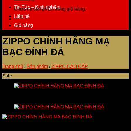
Tin Tức – Kinh nghệm
Chưa có sản phẩm trong giỏ hàng.
Liên hệ
Giỏ hàng
ZIPPO CHÍNH HÃNG MẠ
BẠC ĐÍNH ĐÁ
Trang chủ
/
Sản phẩm
/
ZIPPO CAO CẤP
Sale