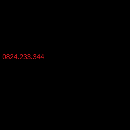
THANH TOÁN
thanh toán khi nhận hàng
HỖ TRỢ MUA NHANH
0824.233.344
từ 8:30 - 21:30 mỗi ngày
THÔNG TIN LIÊN HỆ
Địa chỉ
: Số 02 – Khu 2 – Đức Chính – Đông Triều – Quảng
Ninh
Hotline:
0824233344
Gmail:
batluatuananh@gmail.com
HƯỚNG DẪN QUAN TRỌNG