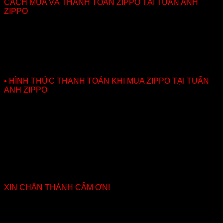
CÁCH MUA VÀ THANH TOÁN ZIPPO TẠI TUẤN ANH
ZIPPO
• CÁCH MUA CHIẾC ZIPPO
Anh em có thể mua trực tiếp tại cửa hàng của shop hoặc
mua qua website bằng cách ấn vào nút MUA NGAY màu đỏ
trên đầu trang và điền thông tin chính xác vào khung. Shop
sẽ gọi xác nhận và gửi hàng COD cho anh em.
• HÌNH THỨC THANH TOÁN KHI MUA ZIPPO TẠI TUẤN
ANH ZIPPO
Shop Tuananhzippo.com nhận tất cả các hình thước thanh
toán như:
– Thanh toán bằng tiền mặt
– Chuyển khoản qua ngân hàng
– Ship COD nhận hàng kiểm tra trước khi thanh toán (
Khuyến khích dùng phương thức này để đảm bảo chất
lượng sản phẩm khi mua)
BẬT LỬA TUẤN ANH XIN CHÚC QUÝ KHÁCH LỰA CHỌN
ĐƯỢC SẢN PHẨM ƯNG Ý, CHẤT LƯỢNG.
XIN CHÂN THÀNH CẢM ƠN!
Đánh giá