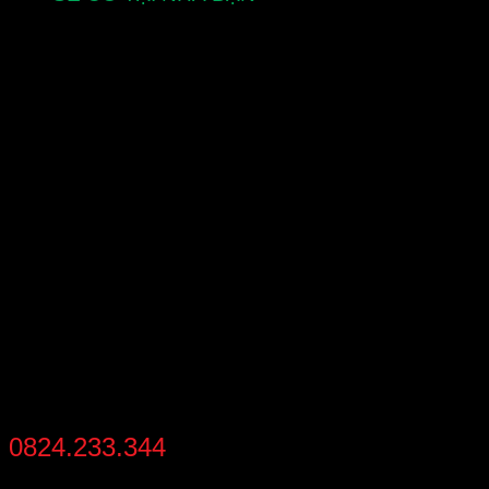
từ 2-5 ngày làm việc
MIỄN PHÍ VẬN CHUYỂN
cho đơn hàng zippo trên toàn quốc
THANH TOÁN
thanh toán khi nhận hàng
HỖ TRỢ MUA NHANH
0824.233.344