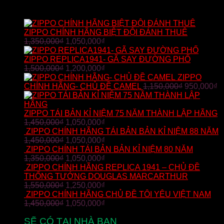
SẢN PHẨM BÁN CHẠY
ZIPPO CHÍNH HÃNG BIỆT ĐỘI ĐÁNH THUÊ
1,350,000
₫
1,050,000
₫
ZIPPO REPLICA1941- GÃ SAY ĐƯỜNG PHỐ
1,500,000
₫
1,200,000
₫
ZIPPO
CHÍNH HÃNG- CHỦ ĐỀ CAMEL
1,150,000
₫
950,000
₫
ZIPPO TÁI BẢN KỈ NIỆM 75 NĂM THÀNH LẬP HÃNG
1,450,000
₫
1,050,000
₫
ZIPPO CHÍNH HÃNG TÁI BẢN BẢN KỈ NIỆM 88 NĂM
1,450,000
₫
1,050,000
₫
ZIPPO CHÍNH TÁI BẢN BẢN KỈ NIỆM 80 NĂM
1,350,000
₫
1,050,000
₫
ZIPPO CHÍNH HÃNG REPLICA 1941 – CHỦ ĐỀ
THỐNG TƯỚNG DOUGLAS MARCARTHUR
1,550,000
₫
1,250,000
₫
ZIPPO CHÍNH HÃNG CHỦ ĐỀ TÔI YÊU VIỆT NAM
1,450,000
₫
1,050,000
₫
SẼ CÓ TẠI NHÀ BẠN