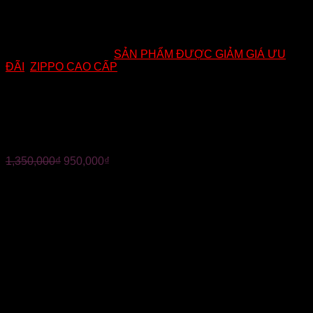
Mã:
EB02
Danh mục:
SẢN PHẨM ĐƯỢC GIẢM GIÁ ƯU
ĐÃI
,
ZIPPO CAO CẤP
ZIPPO CHÍNH HÃNG MỸ-
CHỦ ĐỀ BỘ LẠC THỔ DÂN
1,350,000
₫
950,000
₫
✪ Nhãn hiệu: Zippo
✪ Thương hiệu: USA
✪ Màu sắc: Đen
✪ Chất liệu: Cốt đồng, phủ EBONY đen bóng. Họa tiết khắc
2 mặt trước sau , tinh sảo và sắc nét, BẢN GIỚI HẠN
✪ Chủ đề: BỘ LẠC THỔ DÂN
✪ Hàng chính hãng Mỹ, đền gấp 10 triệu nếu phát hiện hàng
giả.
✪ Đặt hàng được kiểm tra thoái mái trước khi thanh toán