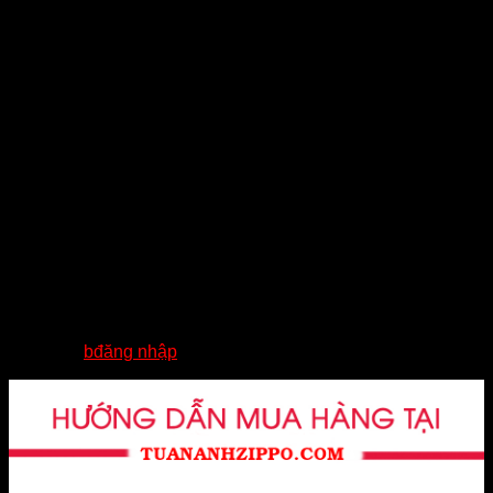
✅ Nhận hàng kiểm tra hàng trước khi thanh toán
——————-
?Tuấn Anh chuyên các mẫu bật lửa Zippo chất lượng cao
cấp, chính hãng 100%. Đa dạng mẫu mã mang đến nhiều
lựa chọn tuyệt vời dành cho Quý Khách.
—————————–
☎ Hotline: 0824.233.344
? Số 02- Khu 2- Đức chính- Đông triều – Quảng Ninh
Đánh giá
Chưa có đánh giá nào.
Hãy là người đầu tiên nhận xét “ZIPPO CHÍNH
HÃNG MỸ- CHỦ ĐỀ BỘ LẠC THỔ DÂN”
Bạn phải
bđăng nhập
để gửi đánh giá.