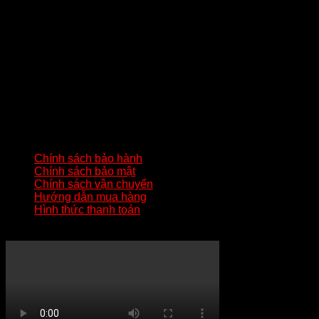
từ 8:30 - 21:30 mỗi ngày
THÔNG TIN LIÊN HỆ
Địa chỉ
: Số 02 – Khu 2 – Đức Chính – Đông Triều – Quảng
Ninh
Hotline:
0824233344
Gmail:
batluatuananh@gmail.com
HƯỚNG DẪN QUAN TRỌNG
Chính sách bảo hành
Chính sách bảo mật
Chính sách vận chuyển
Hướng dẫn mua hàng
Hình thức thanh toán
KÊNH YOUTUBE MẸO HAY ZIPPO