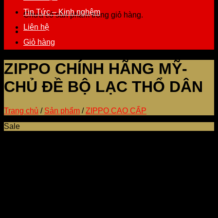
Tin Tức – Kinh nghệm
Chưa có sản phẩm trong giỏ hàng.
Liên hệ
Giỏ hàng
ZIPPO CHÍNH HÃNG MỸ-
CHỦ ĐỀ BỘ LẠC THỔ DÂN
Trang chủ
/
Sản phẩm
/
ZIPPO CAO CẤP
Sale