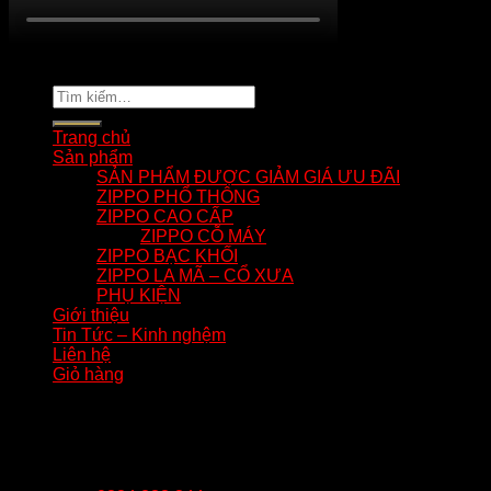
Copyright 2026 ©
tuananhnhzippo.com
Tìm
kiếm:
Trang chủ
Sản phẩm
SẢN PHẨM ĐƯỢC GIẢM GIÁ ƯU ĐÃI
ZIPPO PHỔ THÔNG
ZIPPO CAO CẤP
ZIPPO CỖ MÁY
ZIPPO BẠC KHỐI
ZIPPO LA MÃ – CỔ XƯA
PHỤ KIỆN
Giới thiệu
Tin Tức – Kinh nghệm
Liên hệ
Giỏ hàng
Giỏ hàng
Chưa có sản phẩm trong giỏ hàng.