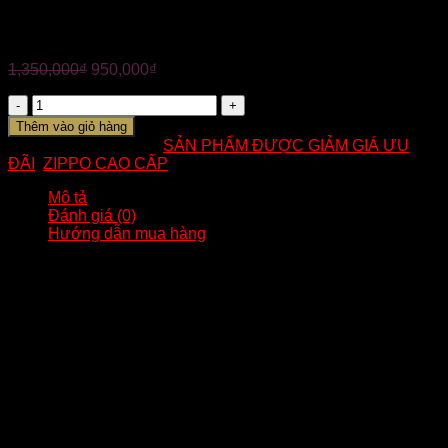
ZIPPO CHÍNH HÃNG MỸ- CHỦ ĐỀ BỘ LẠC THỔ DÂN
1,350,000
₫
950,000
₫
Số
lượng
Thêm vào giỏ hàng
Mã:
EB02
Danh mục:
SẢN PHẨM ĐƯỢC GIẢM GIÁ ƯU
ĐÃI
,
ZIPPO CAO CẤP
Mô tả
Đánh giá (0)
Hướng dẫn mua hàng
?Mã : EB02
?ZIPPO CHÍNH HÃNG MỸ- CHỦ ĐỀ BỘ LẠC THỔ DÂN
?chất liệu: Cốt đồng, phủ EBONY đen bóng. Họa tiết khắc 2
mặt trước sau , tinh sảo và sắc nét, BẢN GIỚI HẠN
?Âm hay, vỏ ruột trùng năm.( năm sản xuất phụ thuộc vào
thời điểm đặt hàng)
————-
✅ Tình trạng: Mới 100%
✅ Xuất xứ: USA
✅ Bảo hành trọn đời