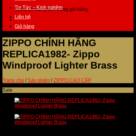
Tin Tức – Kinh nghệm
Chưa có sản phẩm trong giỏ hàng.
Liên hệ
Giỏ hàng
ZIPPO CHÍNH HÃNG
REPLICA1982- Zippo
Windproof Lighter Brass
Trang chủ
/
Sản phẩm
/
ZIPPO CAO CẤP
Sale