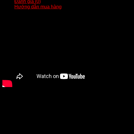
Đánh giá (0)
Hướng dẫn mua hàng
?Mã : K86
ZIPPO CHÍNH HÃNG REPLICA1982- Zippo Windproof
Lighter Brass
?Chất liệu đồng khối, họa tiết hoa văn khắc sâu, tinh sảo và
sắc nét .Tái bản nguyên mẫu 1982 kỉ niệm 50 năm thành lập
hảng, bản này tương đối hiểm được rất nhiều tín đồ chơi
zippo tìm đặt.
?Âm hay, vỏ ruột trùng năm. (năm sản xuất tùy vào thười