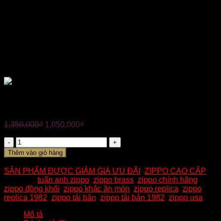
✪ Nhập khẩu nguyên chiếc tại Mỹ
✪ Đền 10 triệu đồng nếu phát hiện hàng giả.
✪ Hàng mới 100%, full box.
✪ Hàng USA chính hãng bảo hành trọn đời.
✪ Miễn phí ship toàn quốc, được kiểm tra hàng trước khi
thanh toán.
✪ UY TÍN QUÝ HƠN VÀNG
ZIPPO CHÍNH HÃNG REPLICA1982- Zippo Windproof
Lighter Brass
1,350,000
₫
1,050,000
₫
Số
lượng
Thêm vào giỏ hàng
Mã:
Loại: MÃ SP: K86 - đã bán 1125 sản phẩm
Danh mục:
SẢN PHẨM ĐƯỢC GIẢM GIÁ ƯU ĐÃI
,
ZIPPO CAO CẤP
Từ khóa:
tuấn anh zippo
,
zippo brass
,
zippo chính hãng
,
zippo đồng khối
,
zippo khắc ăn mòn
,
zippo replica
,
zippo
replica 1982
,
zippo tái bản
,
zippo tải bản 1982
,
zippo usa
Mô tả