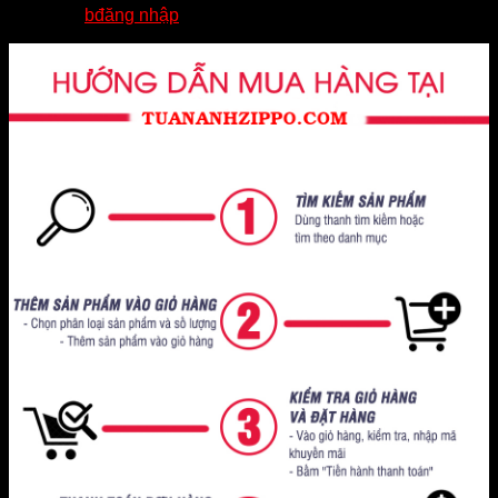
Bạn phải
bđăng nhập
để gửi đánh giá.