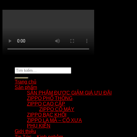
KÊNH YOUTUBE MẸO HAY ZIPPO
Copyright 2026 ©
tuananhnhzippo.com
Tìm
kiếm:
Trang chủ
Sản phẩm
SẢN PHẨM ĐƯỢC GIẢM GIÁ ƯU ĐÃI
ZIPPO PHỔ THÔNG
ZIPPO CAO CẤP
ZIPPO CỖ MÁY
ZIPPO BẠC KHỐI
ZIPPO LA MÃ – CỔ XƯA
PHỤ KIỆN
Giới thiệu
Tin Tức – Kinh nghệm