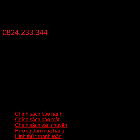
HỖ TRỢ MUA NHANH
0824.233.344
từ 8:30 - 21:30 mỗi ngày
THÔNG TIN LIÊN HỆ
Địa chỉ
: Số 02 – Khu 2 – Đức Chính – Đông Triều – Quảng
Ninh
Hotline:
0824233344
Gmail:
batluatuananh@gmail.com
HƯỚNG DẪN QUAN TRỌNG
Chính sách bảo hành
Chính sách bảo mật
Chính sách vận chuyển
Hướng dẫn mua hàng
Hình thức thanh toán