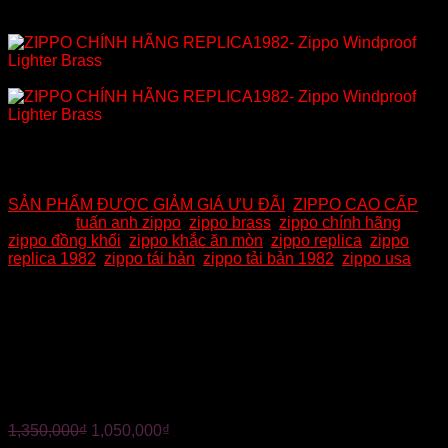
Mã:
Loại: MÃ SP: K86 - đã bán 1125 sản phẩm
Danh mục:
SẢN PHẨM ĐƯỢC GIẢM GIÁ ƯU ĐÃI
,
ZIPPO CAO CẤP
Từ khóa:
tuấn anh zippo
,
zippo brass
,
zippo chính hãng
,
zippo đồng khối
,
zippo khắc ăn mòn
,
zippo replica
,
zippo
replica 1982
,
zippo tái bản
,
zippo tải bản 1982
,
zippo usa
ZIPPO CHÍNH HÃNG
REPLICA1982- Zippo
Windproof Lighter Brass
1,350,000
₫
1,050,000
₫