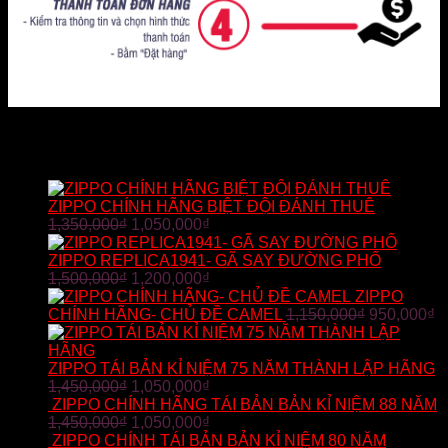
SẢN PHẨM BÁN CHẠY
ZIPPO CHÍNH HÃNG BIỆT ĐỘI ĐÁNH THUÊ
1,350,000
₫
1,050,000
₫
ZIPPO REPLICA1941- GÃ SAY ĐƯỜNG PHỐ
1,500,000
₫
1,200,000
₫
ZIPPO
CHÍNH HÃNG- CHỦ ĐỀ CAMEL
1,150,000
₫
950,000
₫
ZIPPO TÁI BẢN KỈ NIỆM 75 NĂM THÀNH LẬP HÃNG
1,450,000
₫
1,050,000
₫
ZIPPO CHÍNH HÃNG TÁI BẢN BẢN KỈ NIỆM 88 NĂM
1,450,000
₫
1,050,000
₫
ZIPPO CHÍNH TÁI BẢN BẢN KỈ NIỆM 80 NĂM