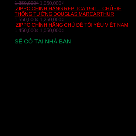
1,350,000
₫
1,050,000
₫
ZIPPO CHÍNH HÃNG REPLICA 1941 – CHỦ ĐỀ
THỐNG TƯỚNG DOUGLAS MARCARTHUR
1,550,000
₫
1,250,000
₫
ZIPPO CHÍNH HÃNG CHỦ ĐỀ TÔI YÊU VIỆT NAM
1,450,000
₫
1,050,000
₫
SẼ CÓ TẠI NHÀ BẠN
từ 2-5 ngày làm việc
MIỄN PHÍ VẬN CHUYỂN
cho đơn hàng zippo trên toàn quốc
THANH TOÁN
thanh toán khi nhận hàng