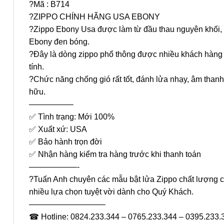
?Mã : B714
?ZIPPO CHÍNH HÃNG USA EBONY
?Zippo Ebony Usa được làm từ đầu thau nguyên khối
Ebony đen bóng.
?Đây là dòng zippo phổ thông được nhiều khách hàng y
tính.
?Chức năng chống gió rất tốt, đánh lửa nhạy, âm than
hữu.
—————–
✅ Tình trạng: Mới 100%
✅ Xuất xứ: USA
✅ Bảo hành trọn đời
✅ Nhận hàng kiểm tra hàng trước khi thanh toán
——————-
?Tuấn Anh chuyên các mẫu bật lửa Zippo chất lượng
nhiều lựa chọn tuyệt vời dành cho Quý Khách.
—————————–
☎ Hotline: 0824.233.344 – 0765.233.344 – 0395.233.