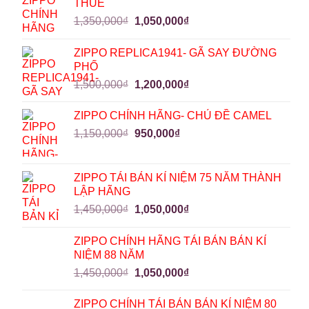
THUÊ
1,350,000
₫
1,050,000
₫
ZIPPO REPLICA1941- GÃ SAY ĐƯỜNG
PHỐ
1,500,000
₫
1,200,000
₫
ZIPPO CHÍNH HÃNG- CHỦ ĐỀ CAMEL
1,150,000
₫
950,000
₫
ZIPPO TÁI BẢN KỈ NIỆM 75 NĂM THÀNH
LẬP HÃNG
1,450,000
₫
1,050,000
₫
ZIPPO CHÍNH HÃNG TÁI BẢN BẢN KỈ
NIỆM 88 NĂM
1,450,000
₫
1,050,000
₫
ZIPPO CHÍNH TÁI BẢN BẢN KỈ NIỆM 80