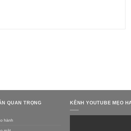
ẪN QUAN TRỌNG
KÊNH YOUTUBE MẸO HA
ảo hành
ảo mật