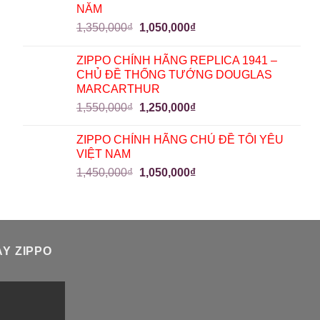
NĂM
1,350,000
₫
1,050,000
₫
ZIPPO CHÍNH HÃNG REPLICA 1941 –
CHỦ ĐỀ THỐNG TƯỚNG DOUGLAS
MARCARTHUR
1,550,000
₫
1,250,000
₫
ZIPPO CHÍNH HÃNG CHỦ ĐỀ TÔI YÊU
VIỆT NAM
1,450,000
₫
1,050,000
₫
Y ZIPPO