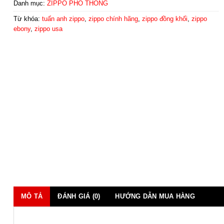
Danh mục:
ZIPPO PHỔ THÔNG
Từ khóa:
tuấn anh zippo
,
zippo chính hãng
,
zippo đồng khối
,
zippo
ebony
,
zippo usa
MÔ TẢ
ĐÁNH GIÁ (0)
HƯỚNG DẪN MUA HÀNG