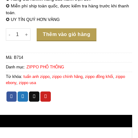
✪ Miễn phí ship toàn quốc, được kiểm tra hàng trước khi thanh
toán.
✪ UY TÍN QUÝ HƠN VÀNG
Số lượng
Thêm vào giỏ hàng
Mã:
B714
Danh mục:
ZIPPO PHỔ THÔNG
Từ khóa:
tuấn anh zippo
,
zippo chính hãng
,
zippo đồng khối
,
zippo
ebony
,
zippo usa