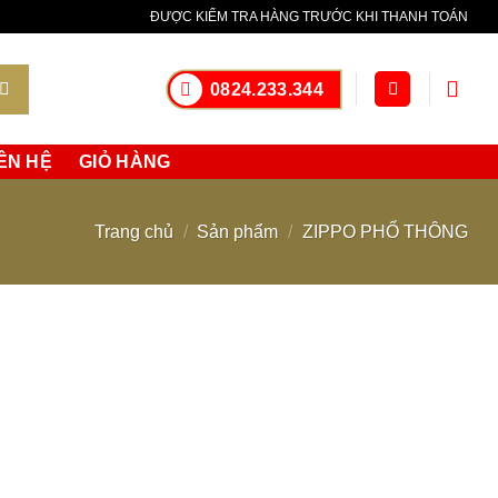
ella maggior parte degli altri orologi sportivi.
orologi replica
Il
ĐƯỢC KIỂM TRA HÀNG TRƯỚC KHI THANH TOÁN
 tempo limitato.
0824.233.344
ÊN HỆ
GIỎ HÀNG
Trang chủ
/
Sản phẩm
/
ZIPPO PHỔ THÔNG