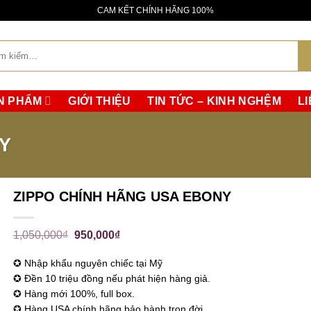
da molti collezionisti, senza il diametro maggiore caratteristico d
CAM KẾT CHÍNH HÃNG 100%
rma più semplice, una lunetta liscia e un semplice quadrante a
:
N PHẨM
GIỚI THIỆU
TIN TỨC – KINH NGHỆM
LI
Y
ZIPPO CHÍNH HÃNG USA EBONY
1,050,000
₫
950,000
₫
✪ Nhập khẩu nguyên chiếc tại Mỹ
✪ Đền 10 triệu đồng nếu phát hiện hàng giả.
✪ Hàng mới 100%, full box.
✪ Hàng USA chính hãng bảo hành trọn đời.