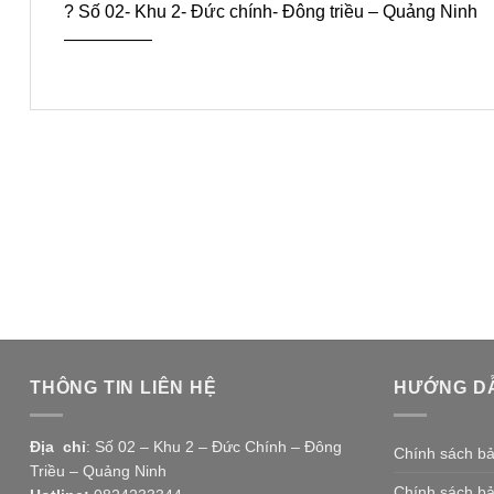
? Số 02- Khu 2- Đức chính- Đông triều – Quảng Ninh
—————
THÔNG TIN LIÊN HỆ
HƯỚNG D
Địa chỉ
: Số 02 – Khu 2 – Đức Chính – Đông
Chính sách b
Triều – Quảng Ninh
Chính sách b