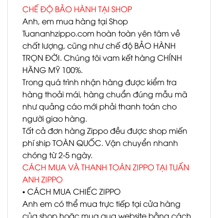
CHẾ ĐỘ BẢO HÀNH TẠI SHOP
Anh, em mua hàng tại Shop
Tuananhzippo.com hoàn toàn yên tâm về
chất lượng, cũng như chế độ BẢO HÀNH
TRỌN ĐỜI. Chúng tôi vam kết hàng CHÍNH
HÃNG MỸ 100%.
Trong quá trình nhận hàng được kiểm tra
hàng thoải mái, hàng chuẩn đúng mẫu mã
như quảng cáo mới phải thanh toán cho
người giao hàng.
Tất cả đơn hàng Zippo đều được shop miến
phí ship TOÀN QUỐC. Vận chuyển nhanh
chóng từ 2-5 ngày.
CÁCH MUA VÀ THANH TOÁN ZIPPO TẠI TUẤN
ANH ZIPPO
• CÁCH MUA CHIẾC ZIPPO
Anh em có thể mua trực tiếp tại cửa hàng
của shop hoặc mua qua website bằng cách