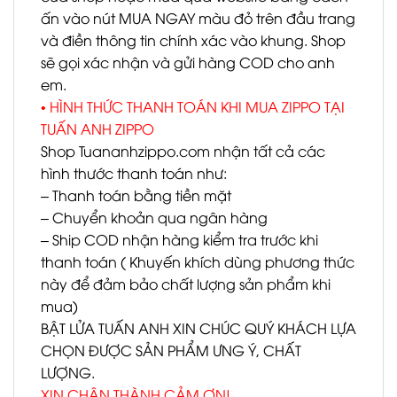
ấn vào nút MUA NGAY màu đỏ trên đầu trang
và điền thông tin chính xác vào khung. Shop
sẽ gọi xác nhận và gửi hàng COD cho anh
em.
• HÌNH THỨC THANH TOÁN KHI MUA ZIPPO TẠI
TUẤN ANH ZIPPO
Shop Tuananhzippo.com nhận tất cả các
hình thước thanh toán như:
– Thanh toán bằng tiền mặt
– Chuyển khoản qua ngân hàng
– Ship COD nhận hàng kiểm tra trước khi
thanh toán ( Khuyến khích dùng phương thức
này để đảm bảo chất lượng sản phẩm khi
mua)
BẬT LỬA TUẤN ANH XIN CHÚC QUÝ KHÁCH LỰA
CHỌN ĐƯỢC SẢN PHẨM ƯNG Ý, CHẤT
LƯỢNG.
XIN CHÂN THÀNH CẢM ƠN!