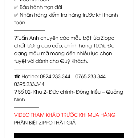
✅ Bảo hành trọn đời
✅ Nhận hàng kiểm tra hàng trước khi thanh
toán
——————-
?Tuấn Anh chuyên các mẫu bật lửa Zippo
chất lượng cao cấp, chính hãng 100%. Đa
dạng mẫu mã mang đến nhiều lựa chọn
tuyệt vời dành cho Quý Khách.
—————————–
☎ Hotline: 0824.233.344 – 0765.233.344 –
0395.233.344
? Số 02- Khu 2- Đức chính- Đông triều – Quảng
Ninh
—————
VIDEO THAM KHẢO TRƯỚC KHI MUA HÀNG
PHÂN BIỆT ZIPPO THẬT GIẢ