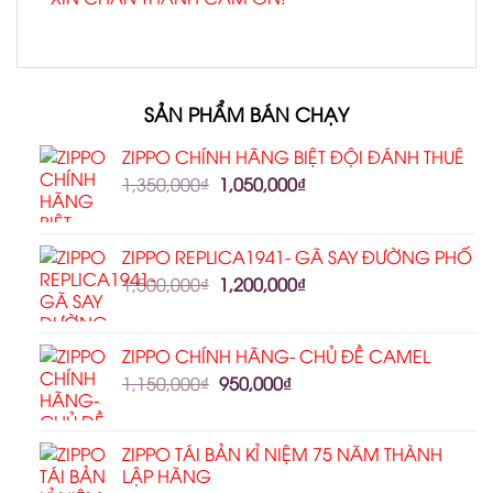
SẢN PHẨM BÁN CHẠY
ZIPPO CHÍNH HÃNG BIỆT ĐỘI ĐÁNH THUÊ
1,350,000
₫
1,050,000
₫
ZIPPO REPLICA1941- GÃ SAY ĐƯỜNG PHỐ
1,500,000
₫
1,200,000
₫
ZIPPO CHÍNH HÃNG- CHỦ ĐỀ CAMEL
1,150,000
₫
950,000
₫
ZIPPO TÁI BẢN KỈ NIỆM 75 NĂM THÀNH
LẬP HÃNG