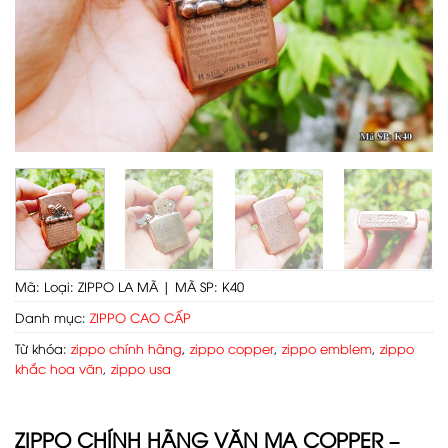
Mã:
Loại: ZIPPO LA MÃ | MÃ SP: K40
Danh mục:
ZIPPO CAO CẤP
Từ khóa:
zippo chính hãng
,
zippo copper
,
zippo emblem
,
zippo
khắc hoa văn
,
zippo usa
ZIPPO CHÍNH HÃNG VĂN MẠ COPPER –