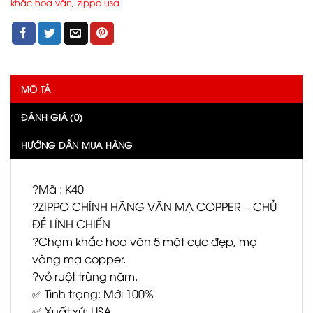
khắc hoa văn
,
zippo usa
MÔ TẢ
ĐÁNH GIÁ (0)
HƯỚNG DẪN MUA HÀNG
?Mã : K40
?ZIPPO CHÍNH HÃNG VĂN MẠ COPPER – CHỦ
ĐỀ LÍNH CHIẾN
?Chạm khắc hoa văn 5 mặt cực đẹp, mạ
vàng mạ copper.
?vỏ ruột trùng năm.
✅ Tình trạng: Mới 100%
✅ Xuất xứ: USA