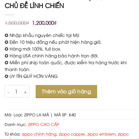
CHỦ ĐỀ LÍNH CHIẾN
1,500,000
₫
1,200,000
₫
✪ Nhập khẩu nguyên chiếc tại Mỹ
✪ Đền 10 triệu đồng nếu phát hiện hàng giả.
✪ Hàng mới 100%, full box.
✪ Hàng USA chính hãng bảo hành trọn đời.
✪ Miễn phí ship toàn quốc, được kiểm tra hàng trước khi
thanh toán.
✪ UY TÍN QUÝ HƠN VÀNG
Số lượng
Thêm vào giỏ hàng
Mã:
Loại: ZIPPO LA MÃ | MÃ SP: K40
Danh mục:
ZIPPO CAO CẤP
Từ khóa:
zippo chính hãng
,
zippo copper
,
zippo emblem
,
zippo