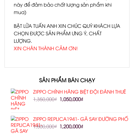
này để đảm bảo chất lượng sản phẩm khi
mua)
BẬT LỬA TUẤN ANH XIN CHÚC QUÝ KHÁCH LỰA
CHỌN ĐƯỢC SẢN PHẨM ƯNG Ý, CHẤT
LƯỢNG.
XIN CHÂN THÀNH CẢM ƠN!
SẢN PHẨM BÁN CHẠY
ZIPPO CHÍNH HÃNG BIỆT ĐỘI ĐÁNH THUÊ
1,350,000
₫
1,050,000
₫
ZIPPO REPLICA1941- GÃ SAY ĐƯỜNG PHỐ
1,500,000
₫
1,200,000
₫