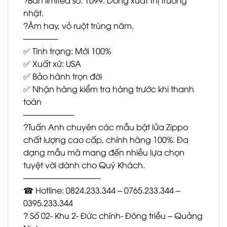
nhật.
?Âm hay, vỏ ruột trùng năm.
————-
✅ Tình trạng: Mới 100%
✅ Xuất xứ: USA
✅ Bảo hành trọn đời
✅ Nhận hàng kiểm tra hàng trước khi thanh
toán
——————-
?Tuấn Anh chuyên các mẫu bật lửa Zippo
chất lượng cao cấp, chính hãng 100%. Đa
dạng mẫu mã mang đến nhiều lựa chọn
tuyệt vời dành cho Quý Khách.
—————————–
☎ Hotline: 0824.233.344 – 0765.233.344 –
0395.233.344
? Số 02- Khu 2- Đức chính- Đông triều – Quảng