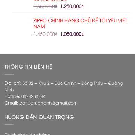
1,550,000
₫
1,250,000
₫
ZIPPO CHÍNH HÃNG CHỦ ĐỀ TÔI YÊU VIỆT
NAM
1,450,000
₫
1,050,000
₫
THÔNG TIN LIÊN HỆ
Địa chỉ
: Số 02 – Khu 2 – Đức Chính – Đông Triều – Quảng
Ninh
Hotline:
0824233344
Gmail:
batluatuananh@gmail.com
HƯỚNG DẪN QUAN TRỌNG
Chính sách bảo hành