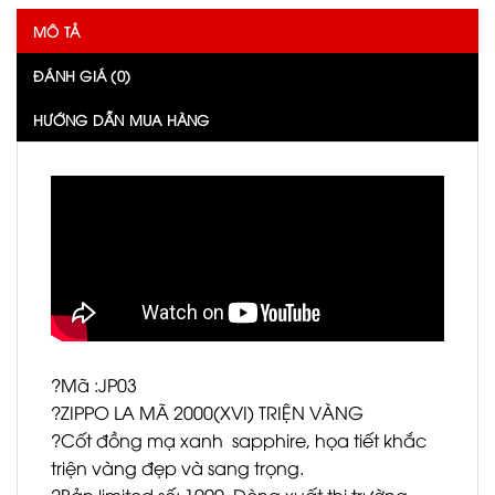
MÔ TẢ
ĐÁNH GIÁ (0)
HƯỚNG DẪN MUA HÀNG
?Mã :JP03
?ZIPPO LA MÃ 2000(XVI) TRIỆN VÀNG
?Cốt đồng mạ xanh sapphire, họa tiết khắc
triện vàng đẹp và sang trọng.
?Bản limited số: 1099. Dòng xuất thị trường