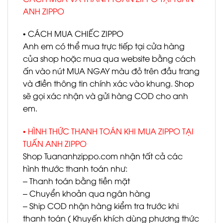
ANH ZIPPO
• CÁCH MUA CHIẾC ZIPPO
Anh em có thể mua trực tiếp tại cửa hàng
của shop hoặc mua qua website bằng cách
ấn vào nút MUA NGAY màu đỏ trên đầu trang
và điền thông tin chính xác vào khung. Shop
sẽ gọi xác nhận và gửi hàng COD cho anh
em.
• HÌNH THỨC THANH TOÁN KHI MUA ZIPPO TẠI
TUẤN ANH ZIPPO
Shop Tuananhzippo.com nhận tất cả các
hình thước thanh toán như:
– Thanh toán bằng tiền mặt
– Chuyển khoản qua ngân hàng
– Ship COD nhận hàng kiểm tra trước khi
thanh toán ( Khuyến khích dùng phương thức