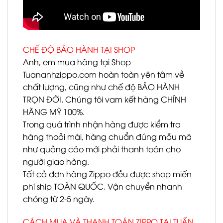
CHẾ ĐỘ BẢO HÀNH TẠI SHOP
Anh, em mua hàng tại Shop
Tuananhzippo.com hoàn toàn yên tâm về
chất lượng, cũng như chế độ BẢO HÀNH
TRỌN ĐỜI. Chúng tôi vam kết hàng CHÍNH
HÃNG MỸ 100%.
Trong quá trình nhận hàng được kiểm tra
hàng thoải mái, hàng chuẩn đúng mẫu mã
như quảng cáo mới phải thanh toán cho
người giao hàng.
Tất cả đơn hàng Zippo đều được shop miến
phí ship TOÀN QUỐC. Vận chuyển nhanh
chóng từ 2-5 ngày.
CÁCH MUA VÀ THANH TOÁN ZIPPO TẠI TUẤN