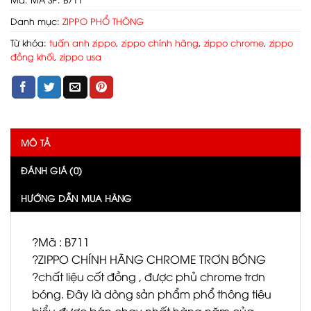
Danh mục:
ZIPPO PHỔ THÔNG
Từ khóa:
tuấn anh zippo
,
zippo chính hãng
,
zippo chrome
,
zippo
đồng khối
,
zippo usa
MÔ TẢ
ĐÁNH GIÁ (0)
HƯỚNG DẪN MUA HÀNG
?Mã : B711
?ZIPPO CHÍNH HÃNG CHROME TRƠN BÓNG
?chất liệu cốt đồng , được phủ chrome trơn
bóng. Đây là dòng sản phẩm phổ thông tiêu
biểu được bán chạy nhất hàng năm của