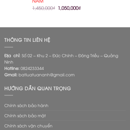
NAM
1,450,000
₫
1,050,000
₫
THÔNG TIN LIÊN HỆ
Địa chỉ
: Số 02 – Khu 2 – Đức Chính – Đông Triều – Quảng
Ninh
Hotline:
0824233344
Gmail:
batluatuananh@gmail.com
HƯỚNG DẪN QUAN TRỌNG
Chính sách bảo hành
Chính sách bảo mật
Chính sách vận chuyển