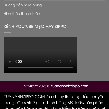
Hướng dẫn mua hàng
Hình thức thanh toán
KÊNH YOUTUBE MẸO HAY ZIPPO
Copyright 2026 ©
tuananhnhzippo.com
Il cinturino è sicuramente l’elemento che salta più a
TUANANHZIPPO.COM địa chỉ uy tín hàng đầu chuyên
l’occhio a priva vista, infatti il suo colore rosso e le sue
cung cấp sỉ&lẻ Zippo chính hãng Mỹ 100%, sản phẩm
particolari variazioni di colore,
rolex replica
caratteristica
được bảo hành trọn đời, được kiểm tra hàng trước khi