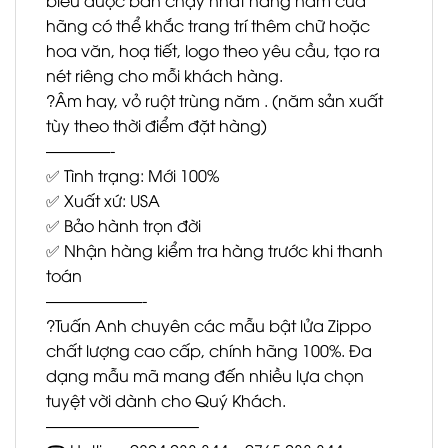
hãng có thể khắc trang trí thêm chữ hoặc
hoa văn, hoạ tiết, logo theo yêu cầu, tạo ra
nét riêng cho mỗi khách hàng.
?Âm hay, vỏ ruột trùng năm . (năm sản xuất
tùy theo thời điểm đặt hàng)
————-
✅ Tình trạng: Mới 100%
✅ Xuất xứ: USA
✅ Bảo hành trọn đời
✅ Nhận hàng kiểm tra hàng trước khi thanh
toán
——————-
?Tuấn Anh chuyên các mẫu bật lửa Zippo
chất lượng cao cấp, chính hãng 100%. Đa
dạng mẫu mã mang đến nhiều lựa chọn
tuyệt vời dành cho Quý Khách.
—————————–