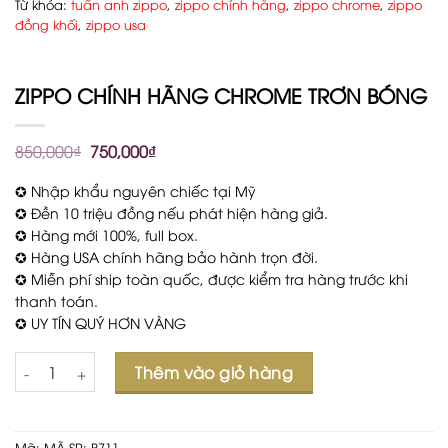
Từ khóa:
tuấn anh zippo
,
zippo chính hãng
,
zippo chrome
,
zippo
đồng khối
,
zippo usa
ZIPPO CHÍNH HÃNG CHROME TRƠN BÓNG
850,000
₫
750,000
₫
✪ Nhập khẩu nguyên chiếc tại Mỹ
✪ Đền 10 triệu đồng nếu phát hiện hàng giả.
✪ Hàng mới 100%, full box.
✪ Hàng USA chính hãng bảo hành trọn đời.
✪ Miễn phí ship toàn quốc, được kiểm tra hàng trước khi
thanh toán.
✪ UY TÍN QUÝ HƠN VÀNG
Số lượng
Thêm vào giỏ hàng
Mã:
MÃ SP: B711