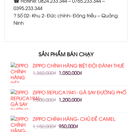
☎ Hotline: 0824.233.344 – 0765.233.344 –
0395.233.344
? Số 02- Khu 2- Đức chính- Đông triều – Quảng
Ninh
SẢN PHẨM BÁN CHẠY
ZIPPO CHÍNH HÃNG BIỆT ĐỘI ĐÁNH THUÊ
1,350,000
₫
1,050,000
₫
ZIPPO REPLICA1941- GÃ SAY ĐƯỜNG PHỐ
1,500,000
₫
1,200,000
₫
ZIPPO CHÍNH HÃNG- CHỦ ĐỀ CAMEL
1,150,000
₫
950,000
₫