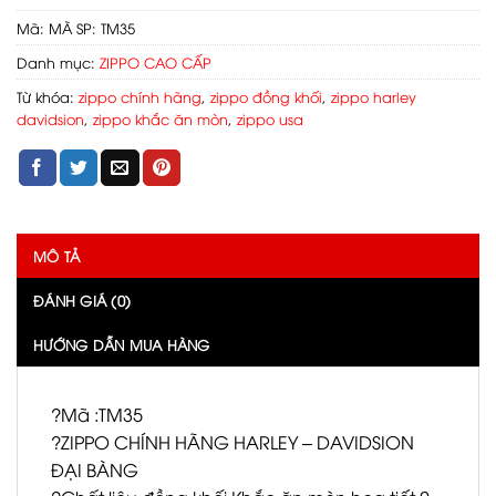
Mã:
MÃ SP: TM35
Danh mục:
ZIPPO CAO CẤP
Từ khóa:
zippo chính hãng
,
zippo đồng khối
,
zippo harley
davidsion
,
zippo khắc ăn mòn
,
zippo usa
MÔ TẢ
ĐÁNH GIÁ (0)
HƯỚNG DẪN MUA HÀNG
?Mã :TM35
?ZIPPO CHÍNH HÃNG HARLEY – DAVIDSION
ĐẠI BÀNG