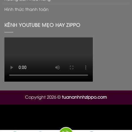
Hình thức thanh toán
KÊNH YOUTUBE MẸO HAY ZIPPO
Copyright 2026 ©
tuananhnhzippo.com
Il cinturino è sicuramente l’elemento che salta più a
l’occhio a priva vista, infatti il suo colore rosso e le sue
particolari variazioni di colore,
rolex replica
caratteristica
comune nelle pelli di serpente per via delle squame,