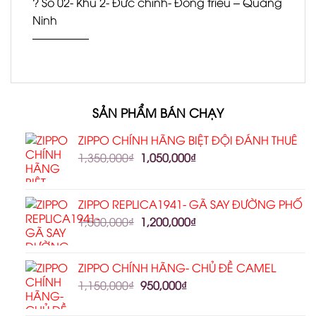
? Số 02- Khu 2- Đức chính- Đông triều – Quảng
Ninh
—————
SẢN PHẨM BÁN CHẠY
ZIPPO CHÍNH HÃNG BIỆT ĐỘI ĐÁNH THUÊ
1,350,000
₫
1,050,000
₫
ZIPPO REPLICA1941- GÃ SAY ĐƯỜNG PHỐ
1,500,000
₫
1,200,000
₫
ZIPPO CHÍNH HÃNG- CHỦ ĐỀ CAMEL
1,150,000
₫
950,000
₫