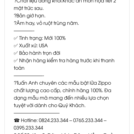
?Chất liệu đồng khối.Khắc ăn mòn họa tiết 2
mặt trức sau.
?Bản giớ hạn.
?Âm hay, vỏ ruột trùng năm.
————-
✅ Tình trạng: Mới 100%
✅ Xuất xứ: USA
✅ Bảo hành trọn đời
✅ Nhận hàng kiểm tra hàng trước khi thanh
toán
——————-
?Tuấn Anh chuyên các mẫu bật lửa Zippo
chất lượng cao cấp, chính hãng 100%. Đa
dạng mẫu mã mang đến nhiều lựa chọn
tuyệt vời dành cho Quý Khách.
—————————–
☎ Hotline: 0824.233.344 – 0765.233.344 –
0395.233.344