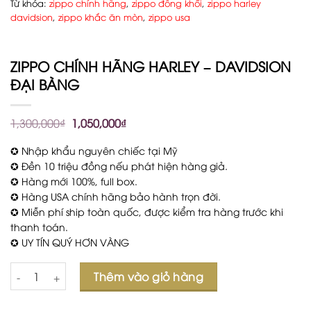
Từ khóa:
zippo chính hãng
,
zippo đồng khối
,
zippo harley
davidsion
,
zippo khắc ăn mòn
,
zippo usa
ZIPPO CHÍNH HÃNG HARLEY – DAVIDSION
ĐẠI BÀNG
1,300,000
₫
1,050,000
₫
✪ Nhập khẩu nguyên chiếc tại Mỹ
✪ Đền 10 triệu đồng nếu phát hiện hàng giả.
✪ Hàng mới 100%, full box.
✪ Hàng USA chính hãng bảo hành trọn đời.
✪ Miễn phí ship toàn quốc, được kiểm tra hàng trước khi
thanh toán.
✪ UY TÍN QUÝ HƠN VÀNG
Số lượng
Thêm vào giỏ hàng