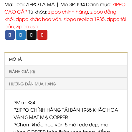
Mã:
Loại: ZIPPO LA MÃ | MÃ SP: K34
Danh mục:
ZIPPO
CAO CẤP
Từ khóa:
zippo chính hãng
,
zippo đồng
khối
,
zippo khắc hoa văn
,
zippo replica 1935
,
zippo tái
bản
,
zippo usa
MÔ TẢ
ĐÁNH GIÁ (0)
HƯỚNG DẪN MUA HÀNG
?Mã : K34
?ZIPPO CHÍNH HÃNG TÁI BẢN 1935 KHẮC HOA
VĂN 5 MẶT MẠ COPPER
?Chạm khắc hoa văn 5 mặt cực đẹp, mạ
vàng COPPER toàn thân sang trọng, đẳng