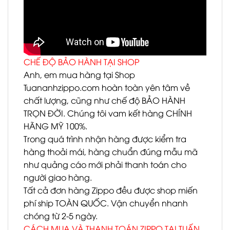
CHẾ ĐỘ BẢO HÀNH TẠI SHOP
Anh, em mua hàng tại Shop
Tuananhzippo.com hoàn toàn yên tâm về
chất lượng, cũng như chế độ BẢO HÀNH
TRỌN ĐỜI. Chúng tôi vam kết hàng CHÍNH
HÃNG MỸ 100%.
Trong quá trình nhận hàng được kiểm tra
hàng thoải mái, hàng chuẩn đúng mẫu mã
như quảng cáo mới phải thanh toán cho
người giao hàng.
Tất cả đơn hàng Zippo đều được shop miến
phí ship TOÀN QUỐC. Vận chuyển nhanh
chóng từ 2-5 ngày.
CÁCH MUA VÀ THANH TOÁN ZIPPO TẠI TUẤN