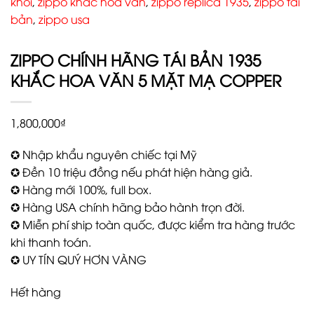
khối
,
zippo khắc hoa văn
,
zippo replica 1935
,
zippo tái
bản
,
zippo usa
ZIPPO CHÍNH HÃNG TÁI BẢN 1935
KHẮC HOA VĂN 5 MẶT MẠ COPPER
1,800,000
₫
✪ Nhập khẩu nguyên chiếc tại Mỹ
✪ Đền 10 triệu đồng nếu phát hiện hàng giả.
✪ Hàng mới 100%, full box.
✪ Hàng USA chính hãng bảo hành trọn đời.
✪ Miễn phí ship toàn quốc, được kiểm tra hàng trước
khi thanh toán.
✪ UY TÍN QUÝ HƠN VÀNG
Hết hàng