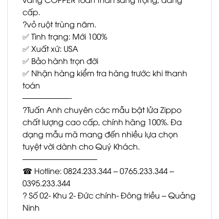
cấp.
?vỏ ruột trùng năm.
✅ Tình trạng: Mới 100%
✅ Xuất xứ: USA
✅ Bảo hành trọn đời
✅ Nhận hàng kiểm tra hàng trước khi thanh
toán
——————-
?Tuấn Anh chuyên các mẫu bật lửa Zippo
chất lượng cao cấp, chính hãng 100%. Đa
dạng mẫu mã mang đến nhiều lựa chọn
tuyệt vời dành cho Quý Khách.
—————————–
☎ Hotline: 0824.233.344 – 0765.233.344 –
0395.233.344
? Số 02- Khu 2- Đức chính- Đông triều – Quảng
Ninh