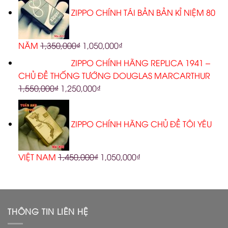
ZIPPO CHÍNH TÁI BẢN BẢN KỈ NIỆM 80
NĂM
1,350,000
₫
1,050,000
₫
ZIPPO CHÍNH HÃNG REPLICA 1941 –
CHỦ ĐỀ THỐNG TƯỚNG DOUGLAS MARCARTHUR
1,550,000
₫
1,250,000
₫
ZIPPO CHÍNH HÃNG CHỦ ĐỀ TÔI YÊU
VIỆT NAM
1,450,000
₫
1,050,000
₫
THÔNG TIN LIÊN HỆ