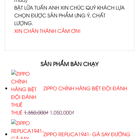
BẬT LỬA TUẤN ANH XIN CHÚC QUÝ KHÁCH LỰA
CHỌN ĐƯỢC SẢN PHẨM ƯNG Ý, CHẤT
LƯỢNG.
XIN CHÂN THÀNH CẢM ƠN!
SẢN PHẨM BÁN CHẠY
ZIPPO CHÍNH HÃNG BIỆT ĐỘI ĐÁNH
THUÊ
1,350,000
₫
1,050,000
₫
ZIPPO REPLICA1941- GÃ SAY ĐƯỜNG