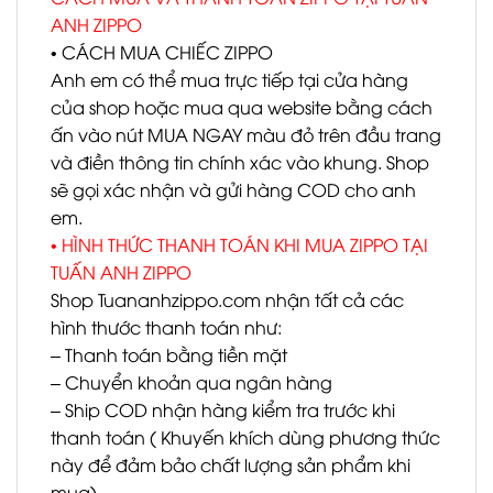
ANH ZIPPO
• CÁCH MUA CHIẾC ZIPPO
Anh em có thể mua trực tiếp tại cửa hàng
của shop hoặc mua qua website bằng cách
ấn vào nút MUA NGAY màu đỏ trên đầu trang
và điền thông tin chính xác vào khung. Shop
sẽ gọi xác nhận và gửi hàng COD cho anh
em.
• HÌNH THỨC THANH TOÁN KHI MUA ZIPPO TẠI
TUẤN ANH ZIPPO
Shop Tuananhzippo.com nhận tất cả các
hình thước thanh toán như:
– Thanh toán bằng tiền mặt
– Chuyển khoản qua ngân hàng
– Ship COD nhận hàng kiểm tra trước khi
thanh toán ( Khuyến khích dùng phương thức
này để đảm bảo chất lượng sản phẩm khi
mua)